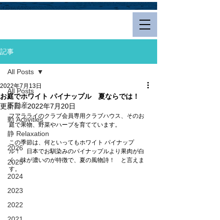
Hualalai Style
記事
All Posts
2022年7月13日
All Posts
お庭でホワイト パイナップル 夏ならでは！
不動産
更新日：
2022年7月20日
フアラライのクラブ会員専用クラブハウス、そのお
動 Activities
庭で果物、野菜やハーブを育てています。
静 Relaxation
この季節は、何といってもホワイト パイナップ
2026
ル！　日本でお馴染みのパイナップルより果肉が白
く、味が濃いのが特徴で、夏の風物詩！　と言えま
2025
す。
2024
2023
2022
2021