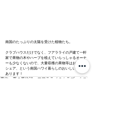
南国のたっぷりの太陽を受けた植物たち。
クラブハウスだけでなく、フアラライの戸建て一軒
家で果物の木やハーブを植えていらっしゃるオーナ
ーも少なくないので、大量収穫の果物等はお互いに
シェア、という南国ハワイ暮らしのおいしい側面も
あります！　
果物、夏の風物詩、フアラライのクラブハウス
静 Relaxation
2022
すべて表示
最新記事