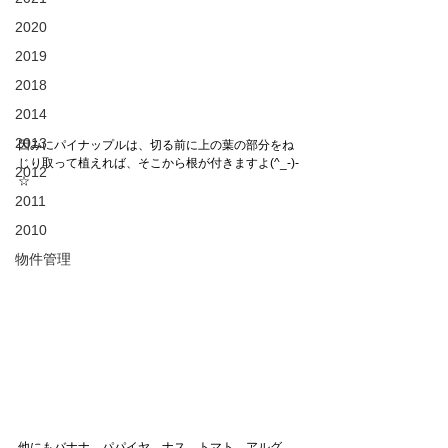
2020
2019
2018
2014
2013
因みにパイナップルは、切る前に上の葉の部分をね
じり取って植えれば、そこから根が付きますよ(^_-)-
2012
☆
2011
2010
物件管理
他にもバナナ、パパイヤ、ナス、トマト、アルグ