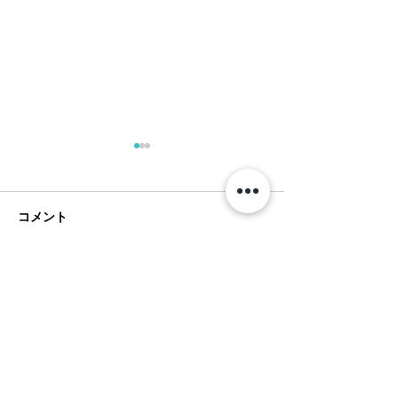
コメント
コメントを追加…
夏のアートショー＠フア
1月前半のフアラ
new year 2026
ラライ
Hualalai Style トップページへ