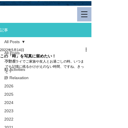
Hualalai Style
記事
All Posts
2022年5月14日
All Posts
この「時」を写真に留めたい！
不動産
フアラライでご家族や友人とお過ごしの時。いつま
でも記憶に残るかけがえのない時間、ですね、きっ
動 Activities
と？
静 Relaxation
2026
2025
2024
2023
2022
2021