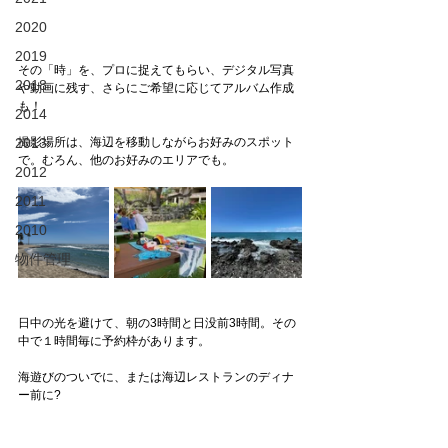
2020
2019
その「時」を、プロに捉えてもらい、デジタル写真
2018
や動画に残す、さらにご希望に応じてアルバム作成
も！　
2014
2013
撮影場所は、海辺を移動しながらお好みのスポット
で。むろん、他のお好みのエリアでも。
2012
2011
2010
物件管理
日中の光を避けて、朝の3時間と日没前3時間。その
中で１時間毎に予約枠があります。
海遊びのついでに、または海辺レストランのディナ
ー前に?