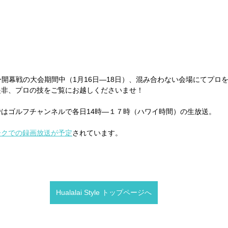
ー開幕戦の大会期間中（1月16日―18日）、混み合わない会場にてプロ
是非、プロの技をご覧にお越しくださいませ！
はゴルフチャンネルで各日14時―１７時（ハワイ時間）の生放送。
ークでの録画放送が予定
されています。
Hualalai Style トップページへ