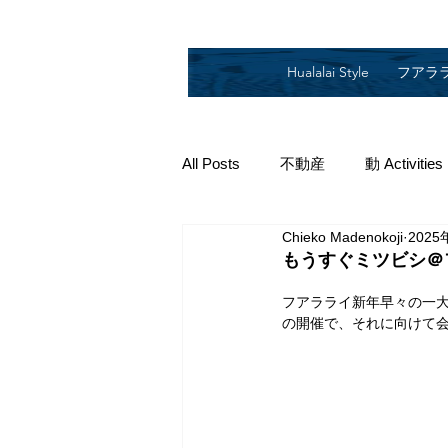
Hualalai Style
フアラ
All Posts
不動産
動 Activities
Chieko Madenokoji
2025
2019
2018
2014
2
もうすぐミツビシ＠
フアラライ新年早々の一大
の開催で、それに向けて