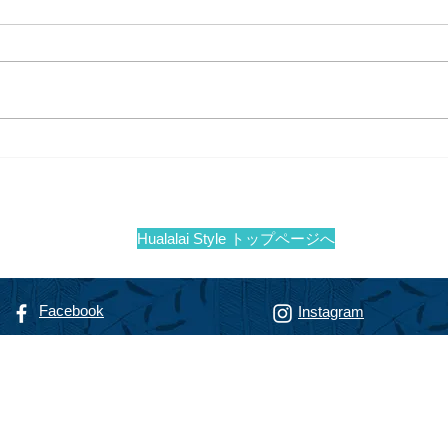
夏のアートショー＠フアララ
ショ
イ
カー
イで
Hualalai Style トップページへ
Facebook
Instagram
リゾート専門不動産会社
alty
フアラライ リアルティ
智恵子
（までのこうじ ちえこ）
nokoji, R(S)
動産販売員