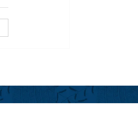
ートゲームシェフ、パー
マクラクリン がフアララ
再び！