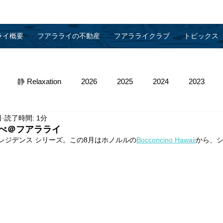
ライ概要
フアラライの不動産
フアラライクラブ
トピックス
静 Relaxation
2026
2025
2024
2023
日
読了時間: 1分
013
2012
2011
2010
物件管理
べ＠フアラライ
 レジデンス シリーズ。この8月はホノルルの
Bocconcino Hawaii
から、