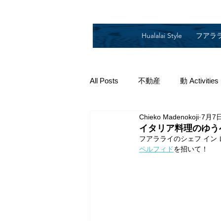
Hualalai Style
フアラ
All Posts
不動産
動 Activities
Chieko Madenokoji
7月7
2019
2018
2014
2
イタリア料理のゆう
フアラライのシェフ イン
ペルフィド
を招いて！