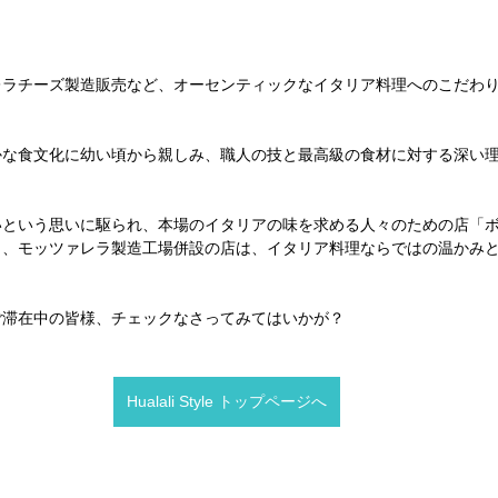
ラチーズ製造販売など、オーセンティックなイタリア料理へのこだわり
かな食文化に幼い頃から親しみ、職人の技と最高級の食材に対する深い
という思いに駆られ、本場のイタリアの味を求める人々のための店「ボ
リ、モッツァレラ製造工場併設の店は、イタリア料理ならではの温かみ
ご滞在中の皆様、チェックなさってみてはいかが？
Hualali Style トップページへ