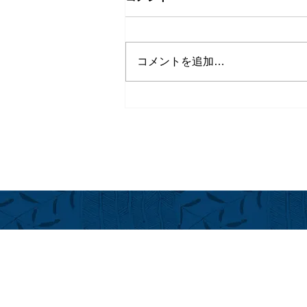
コメントを追加…
シェフ イン レジデンス シリ
ーズ＠フアラライ
フアラライ
Hualalai Re
萬里小路 
Chieko Made
ハワイ州公認不