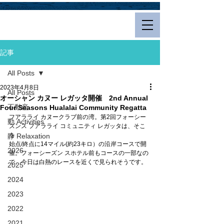
Hualalai Style
記事
All Posts
2023年4月8日
All Posts
オーシャン カヌー レガッタ開催 2nd Annual
不動産
Four Seasons Hualalai Community Regatta
フアラライ カヌークラブ前の湾。第2回フォーシー
動 Activities
ズンス フアラライ コミュニティ レガッタは、そこ
を
静 Relaxation
始点/終点に14マイル(約23キロ）の沿岸コースで開
2026
催。フォーシーズン スホテル前もコースの一部なの
で、今日は白熱のレースを近くで見られそうです。
2025
2024
2023
2022
2021