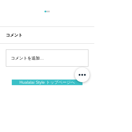
コメント
コメントを追加…
ショートゲームシェフ、
フアラライでGol
パーカーマクラクリン が
Forever！
フアラライで再び！
Hualalai Style トップページへ
Facebook
Instagram