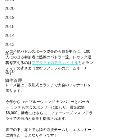
2020
2019
2018
2014
2013
ハワイ島パドルスポーツ協会の会員を中心に、100
2012
人にのぼる参加者は熟練のパドラー達。レガッタ運
2011
営を支えるのは
フアラライのアラ カイ ナル
とボラン
ティアの皆さま（含むフアラライのホームオーナ
2010
ー）
物件管理
レース後は、表彰式とランチで大会のフィナーレを
飾ります。
今年からコナ ブルーウィング カンパニーとパーカ
ー ランチも大会スポンサーに加わり、賞金総額
$6,000。勝者にはさらに、フォーシーズンス フアラ
ライでの宿泊と食事も提供されます。
青空の下、海上でも陸の応援チームも、エネルギー
に満ちた一日となりそうです！