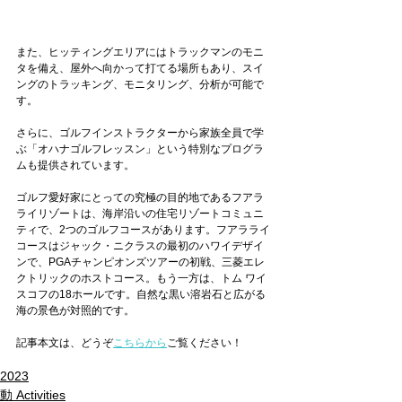
また、ヒッティングエリアにはトラックマンのモニ
タを備え、屋外へ向かって打てる場所もあり、スイ
ングのトラッキング、モニタリング、分析が可能で
す。
さらに、ゴルフインストラクターから家族全員で学
ぶ「オハナゴルフレッスン」という特別なプログラ
ムも提供されています。
ゴルフ愛好家にとっての究極の目的地であるフアラ
ライリゾートは、海岸沿いの住宅リゾートコミュニ
ティで、2つのゴルフコースがあります。フアラライ
コースはジャック・ニクラスの最初のハワイデザイ
ンで、PGAチャンピオンズツアーの初戦、三菱エレ
クトリックのホストコース。もう一方は、トム ワイ
スコフの18ホールです。自然な黒い溶岩石と広がる
海の景色が対照的です。
記事本文は、どうぞ
こちらから
ご覧ください！
2023
動 Activities