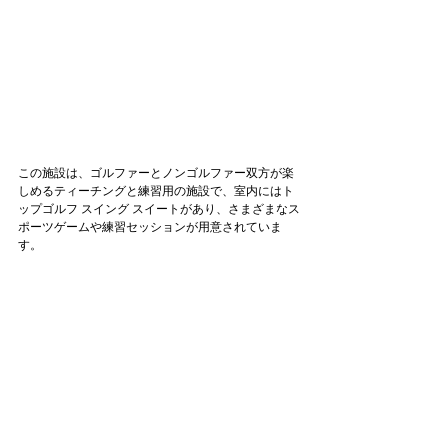
この施設は、ゴルファーとノンゴルファー双方が楽
しめるティーチングと練習用の施設で、室内にはト
ップゴルフ スイング スイートがあり、さまざまなス
ポーツゲームや練習セッションが用意されていま
す。