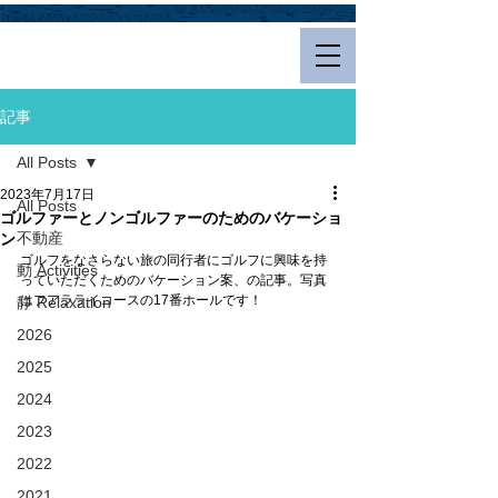
Hualalai Style
記事
All Posts
2023年7月17日
All Posts
ゴルファーとノンゴルファーのためのバケーショ
不動産
ン
ゴルフをなさらない旅の同行者にゴルフに興味を持
動 Activities
っていただくためのバケーション案、の記事。写真
はフアラライコースの17番ホールです！
静 Relaxation
2026
2025
2024
2023
2022
2021