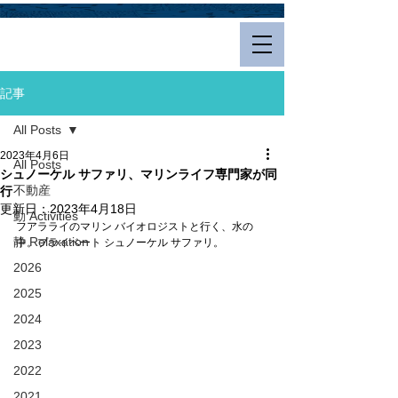
Hualalai Style
記事
All Posts
2023年4月6日
All Posts
シュノーケル サファリ、マリンライフ専門家が同
不動産
行
更新日：
2023年4月18日
動 Activities
フアラライのマリン バイオロジストと行く、水の
静 Relaxation
中。プライベート シュノーケル サファリ。
2026
2025
2024
2023
2022
2021