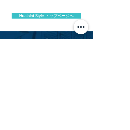
フアラライで再び！
Hualalai Style トップページへ
Facebook
Instagram
フアラライリゾート専門不動産会社
Hualalai Realty
フアラライ リアルティ
萬里小路 智恵子
（までのこうじ ちえこ）
Chieko Madenokoji, R(S)
ハワイ州公認不動産販売員
cmadenokoji@hualalairesort.com
+1(808) 896-8806
（ハワイ携帯）
+1(808) 325-8500
（ハワイオフィス代表）
LINE ID: AlohaChieko