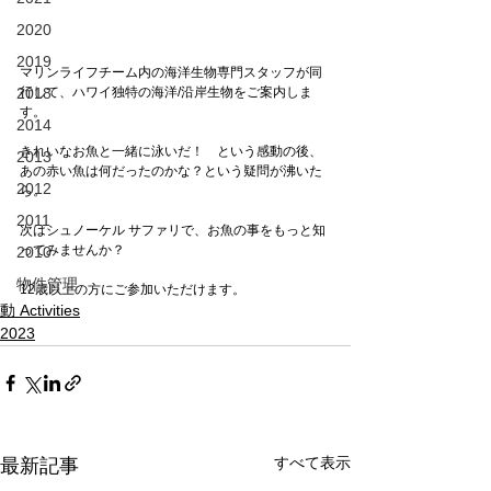
2020
2019
マリンライフチーム内の海洋生物専門スタッフが同
2018
行して、ハワイ独特の海洋/沿岸生物をご案内しま
す。
2014
きれいなお魚と一緒に泳いだ！　という感動の後、
2013
あの赤い魚は何だったのかな？という疑問が沸いた
2012
ら。
2011
次はシュノーケル サファリで、お魚の事をもっと知
ってみませんか？
2010
物件管理
12歳以上の方にご参加いただけます。
動 Activities
2023
すべて表示
最新記事