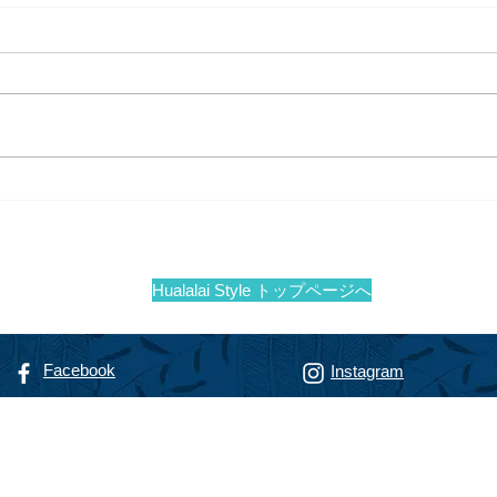
夏のアートショー＠フアララ
1月
new 
イ
Hualalai Style トップページへ
Facebook
Instagram
リゾート専門不動産会社
alty
フアラライ リアルティ
智恵子
（までのこうじ ちえこ）
nokoji, R(S)