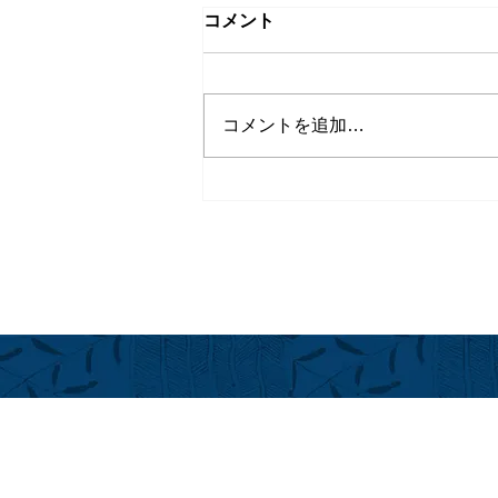
コメント
コメントを追加…
シェフ イン レジデンス シリ
ーズ＠フアラライ
フアラライ
Hualalai Re
萬里小路 
Chieko Made