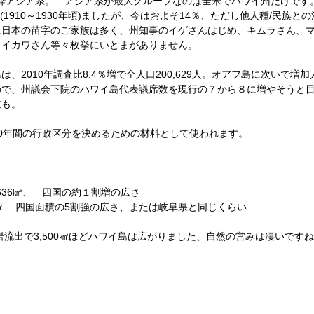
純粋アジア系。　アジア系が最大グループなのは全米でハワイ州だけです
(1910～1930年頃)ましたが、今はおよそ14％、ただし他人種/民族と
に日本の苗字のご家族は多く、州知事のイゲさんはじめ、キムラさん、
、イカワさん等々枚挙にいとまがありません。
、2010年調査比8.4％増で全人口200,629人。オアフ島に次いで増
ので、州議会下院のハワイ島代表議席数を現行の７から８に増やそうと
道も。
0年間の行政区分を決めるための材料として使われます。
636㎢、　四国の約１割増の広さ
0㎢ 　四国面積の5割強の広さ、または岐阜県と同じくらい
溶岩流出で3,500㎢ほどハワイ島は広がりました、自然の営みは凄いです