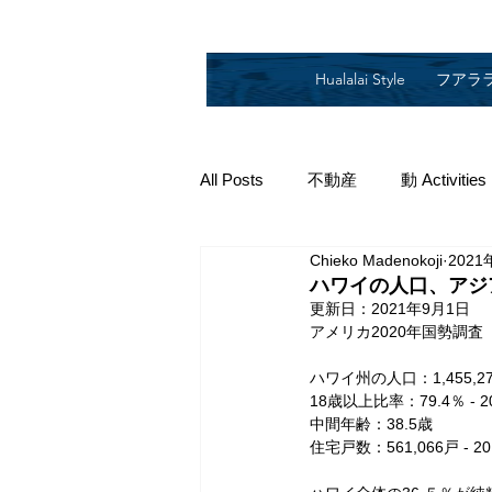
Hualalai Style
フアラ
All Posts
不動産
動 Activities
Chieko Madenokoji
2021
2019
2018
2014
2
ハワイの人口、アジ
更新日：
2021年9月1日
アメリカ2020年国勢調査
ハワイ州の人口：1,455,2
18歳以上比率：79.4％ - 
中間年齢：38.5歳
住宅戸数：561,066戸 - 