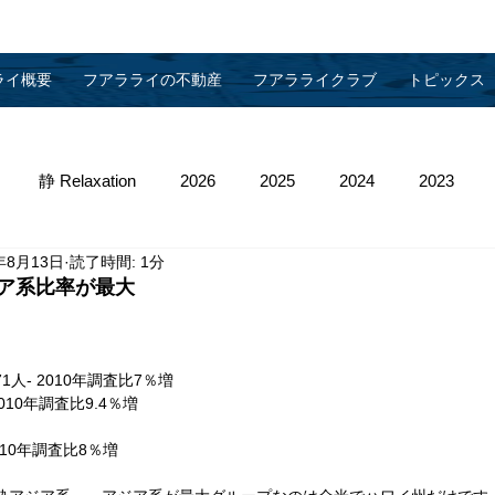
ライ概要
フアラライの不動産
フアラライクラブ
トピックス
静 Relaxation
2026
2025
2024
2023
年8月13日
読了時間: 1分
013
2012
2011
2010
物件管理
ア系比率が最大
　
71人- 2010年調査比7％増
2010年調査比9.4％増　
2010年調査比8％増