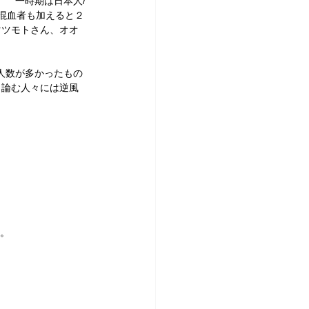
。　一時期は日本人/
の混血者も加えると２
マツモトさん、オオ
加人数が多かったもの
目論む人々には逆風
ね。