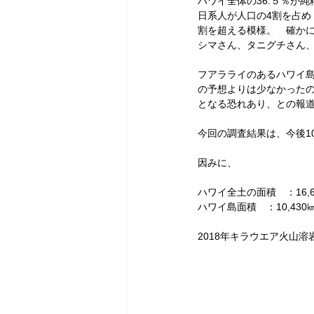
ハワイ全体の36.５％が
日系人が人口の4割を占め 
割を超える模様。　確か
シマさん、タニグチさん
フアラライのあるハワイ島は
の予想よりは少なかった
となる恐れあり、との報
今回の調査結果は、今後1
因みに、
ハワイ全土の面積　：16,
ハワイ島面積　：10,43
2018年キラウエア火山