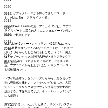
2020
2019
ちょうどディクルーズから帰ってきたパワーボー
ト、Alakai Nui　アラカイ ヌイ艇。
2018
英語のGreat Leaderの意、アラカイ ヌイは、フアラ
2014
ライ リゾートご滞在の方々にカスタムメードの海の
2013
遊びをご提供します。
2012
Invincible46フィートカタマラン、425馬力エンジン
が4基搭載されたパワフルなこのボートは、これまで
2011
は行きづらかったところにも行けるように！　例え
2010
ばキャプテンクック上陸記念碑があるケアラケクア
湾まで45分程、それより更に南のエリアも楽々到
物件管理
達。フアラライから北上すれば、ハマクア コースト
も移動圏内です。
ハワイ島西岸沿いをクルーズしながら、風を切って
進む爽快感を味わい、フィッシングを楽しみ、入江
でシュノーケリングやサブウィング等で水中世界に
没頭する。季節限定ですが、ホエールウォッチング
にも最適！
乗客定員6名。ゆったりした椅子、サウンドシステム