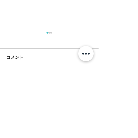
コメント
コメントを追加…
ショートゲームシェフ、
フアラライでGol
パーカーマクラクリン が
Forever！
フアラライで再び！
Hualalai Style トップページへ