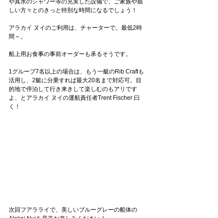
や真水のシャワー等の充実した設備で、ご家族や親
しい方々とのきっと特別な時間になるでしょう！
アラカイ ヌイのご利用は、チャーターで。最低2時
間～。
船上用お食事の事前オーダーも承るそうです。
1グループ7名以上の場合は、もう一艇のRib Craftも
活用し、2艇に分乗すれば最大20名まで対応可。目
的地で停泊して行き来きして楽しむのもアリです
よ、とアラカイ ヌイの運航責任者Trent Fischer 曰
く！
次回フアラライで、美しいブルーグレーの船体の