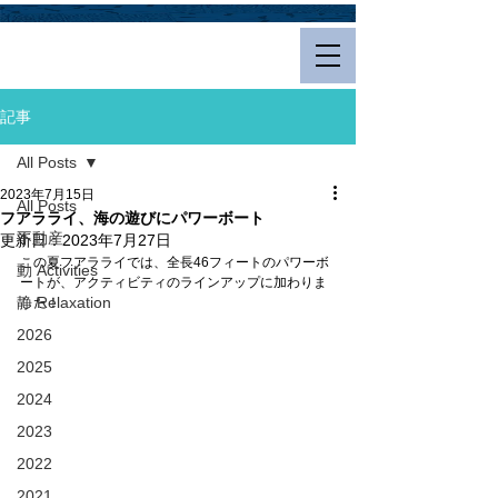
Hualalai Style
記事
All Posts
2023年7月15日
All Posts
フアラライ、海の遊びにパワーボート
不動産
更新日：
2023年7月27日
この夏フアラライでは、全長46フィートのパワーボ
動 Activities
ートが、アクティビティのラインアップに加わりま
静 Relaxation
した！
2026
2025
2024
2023
2022
2021