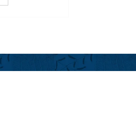
6年度 ハワイ島Real
perty Tax 固定資産税