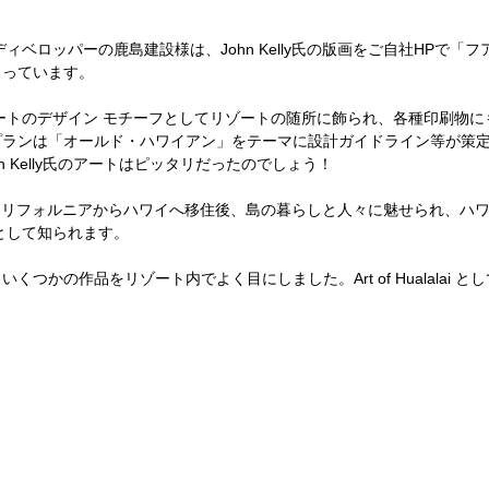
ィベロッパーの鹿島建設様は、John Kelly氏の版画をご自社HPで「フ
さっています。
ートのデザイン モチーフとしてリゾートの随所に飾られ、各種印刷物に
プランは「オールド・ハワイアン」をテーマに設計ガイドライン等が策
n Kelly氏のアートはピッタリだったのでしょう！
923年にカリフォルニアからハワイへ移住後、島の暮らしと人々に魅せられ、
として知られます。
くつかの作品をリゾート内でよく目にしました。Art of Hualalai 