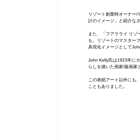
リゾート創業時オーナー/デ
計のイメージ」と紹介な
また、「フアラライ リゾ
も。リゾートのマスター
具現化イメージとしてJoh
John Kelly氏は1
らしを描いた画家/版画家
この表紙アート以外にも、い
こともありました。