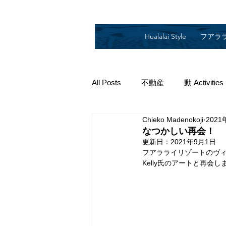
Hualalai Style
フアラ
All Posts
不動産
動 Activities
Chieko Madenokoji
2021
2019
2018
2014
2
なつかしい再会！
更新日：
2021年9月1日
フアラライリゾートのヴィラご
Kelly氏のアートと再会し