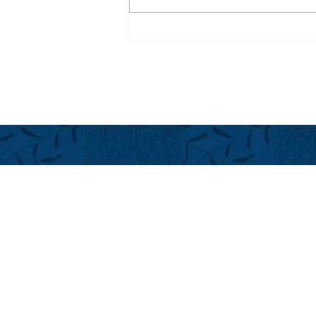
シェフ イン レジデンス シリ
ーズ＠フアラライ
フアラライ
Hualalai Re
萬里小路 
Chieko Made
ハワイ州公認不
cmadenokoji
+1(808) 896
+1(808) 325
LINE ID: Alo