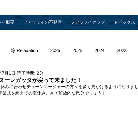
ライ概要
フアラライの不動産
フアラライクラブ
トピックス
静 Relaxation
2026
2025
2024
2023
年7月1日
読了時間: 2分
013
2012
2011
2010
物件管理
ヌーレガッタが戻って来ました！
夏休みに合わせティーンエージャーの方々を多く見かけるようになりま
/卒業式を終えての夏休み、さぞ解放的な気分でしょう！