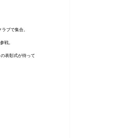
クラブで集合。
に参戦。
らの表彰式が待って