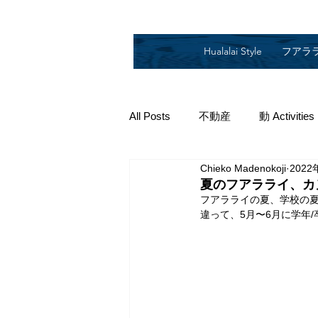
Hualalai Style
フアラ
All Posts
不動産
動 Activities
Chieko Madenokoji
2022
2019
2018
2014
2
夏のフアラライ、カ
フアラライの夏、学校の
違って、5月〜6月に学年