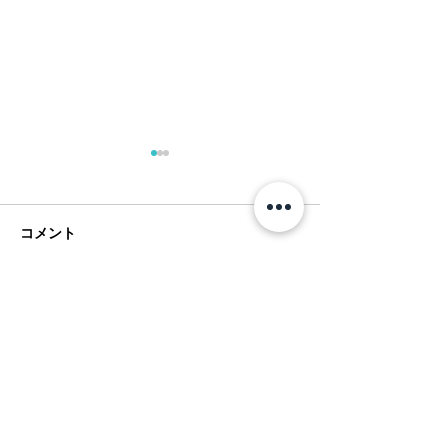
コメント
コメントを追加…
フアラライリゾート開業
ヴィラ（コンド
30周年 Hualalai
ム）の共用施設
Magazine 記念号
ライ：Waiulu S
Hualalai Style トップページへ