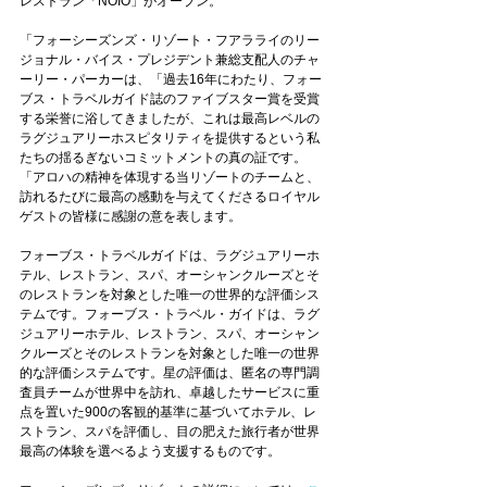
レストラン「NOIO」がオープン。
「フォーシーズンズ・リゾート・フアラライのリー
ジョナル・バイス・プレジデント兼総支配人のチャ
ーリー・パーカーは、「過去16年にわたり、フォー
ブス・トラベルガイド誌のファイブスター賞を受賞
する栄誉に浴してきましたが、これは最高レベルの
ラグジュアリーホスピタリティを提供するという私
たちの揺るぎないコミットメントの真の証です。
「アロハの精神を体現する当リゾートのチームと、
訪れるたびに最高の感動を与えてくださるロイヤル
ゲストの皆様に感謝の意を表します。
フォーブス・トラベルガイドは、ラグジュアリーホ
テル、レストラン、スパ、オーシャンクルーズとそ
のレストランを対象とした唯一の世界的な評価シス
テムです。フォーブス・トラベル・ガイドは、ラグ
ジュアリーホテル、レストラン、スパ、オーシャン
クルーズとそのレストランを対象とした唯一の世界
的な評価システムです。星の評価は、匿名の専門調
査員チームが世界中を訪れ、卓越したサービスに重
点を置いた900の客観的基準に基づいてホテル、レ
ストラン、スパを評価し、目の肥えた旅行者が世界
最高の体験を選べるよう支援するものです。