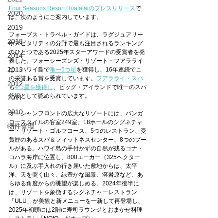
Four Seasons Resort Hualalaiのプレスリリース
で
2020
は、次のようにご案内しています。
2019
フォーブス・トラベル・ガイドは、ラグジュアリー
2018
ホスピタリティの分野で最も注目されるランキング
のひとつである2025年スターアワードの受賞者を発
2014
表した。フォーシーズンズ・リゾート・フアラライ
2013
は、ハワイ島で
唯一5つ星
を獲得し、16年連続でこ
の栄誉ある賞を受賞しています。
フアラライ・スパ
2012
も
4つ星を獲得し
、ビッグ・アイランドで唯一のスパ
施設として認められています。
2011
2010
オーシャンフロントの広大なリゾートには、バンガ
ロースタイルの客室249室、18ホールのシグネチャ
物件管理
ー・リゾート・ゴルフコース、5つのレストラン、受
賞歴のあるスパ＆フィットネスセンター、8つのプー
ルがある。ハワイ島の手付かずの自然が残るコナ・
コハラ海岸に位置し、800エーカー（325ヘクター
ル）に及ぶ手入れの行き届いた敷地からは、太平
洋、天を突く山々、緑豊かな風景、溶岩原など、あ
らゆる角度からの眺望が楽しめる。2024年後半に
は、リゾートを象徴するシグネチャーレストラン
「ULU」が美観と新メニューを一新して再登場し、
2025年初頭には2階に寿司ラウンジとおまかせ料理