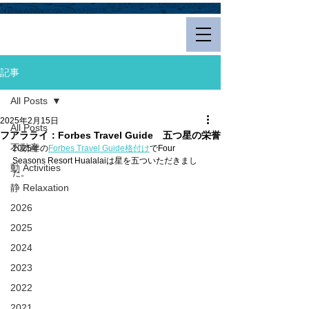
Hualalai Style
記事
All Posts
2025年2月15日
All Posts
フアラライ：Forbes Travel Guide 五つ星の栄誉
不動産
2025年の
Forbes Travel Guide格付け
でFour 
Seasons Resort Hualalaiは星を五ついただきまし
動 Activities
た。
静 Relaxation
2026
2025
2024
2023
2022
2021