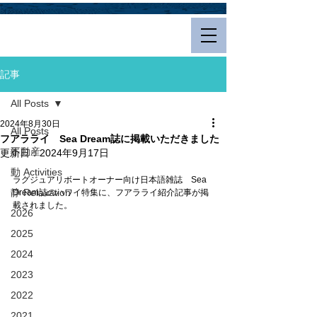
Hualalai Style
記事
All Posts
2024年8月30日
All Posts
フアラライ Sea Dream誌に掲載いただきました
不動産
更新日：
2024年9月17日
動 Activities
ラグジュアリボートオーナー向け日本語雑誌　Sea 
静 Relaxation
Dream誌のハワイ特集に、フアラライ紹介記事が掲
載されました。
2026
2025
2024
2023
2022
2021