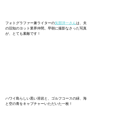
フォトグラファー兼ライターの
矢部洋一さん
は、夫
の旧知のヨット業界仲間。早朝に撮影なさった写真
が、とても素敵です！
ハワイ島らしい黒い溶岩と、ゴルフコースの緑、海
と空の青をキャプチャーいただいた一枚！