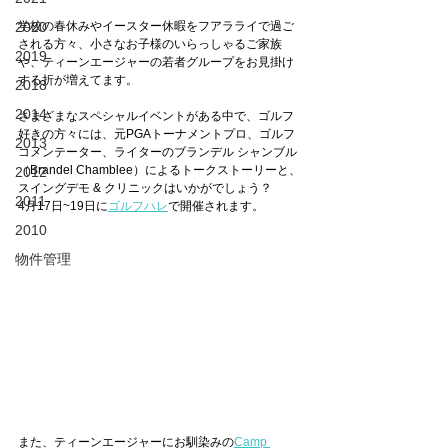
学校の春休みやイースター休暇をフアラライで過ご
2020
される方々、小さなお子様のいらっしゃるご家族
2019
や、ティーンエージャーの若者グループをお見掛け
する折が増えてます。
2018
2014
さまざまなスペシャルイベントがある中で、ゴルフ
好きの方々には、元PGAトーナメントプロ、ゴルフ
2013
コメンテーター、ライターのブランデル シャンブル
（Brandel Chamblee）によるトークストーリーと、
2012
スイングデモ & クリニックはいかがでしょう？　
2011
4月17日~19日に
ゴルフハレ
で開催されます。
2010
物件管理
また、ティーンエージャーにお馴染みの
Camp 