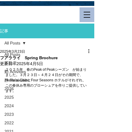
Hualalai Style
記事
All Posts
2025年3月23日
All Posts
フアラライ Spring Brochure
不動産
更新日：
2025年4月5日
２０２５年　春のPeak of Peakシーズン　が始まり
動 Activities
ました。３月２３日～４月２４日がその期間で、
静 Relaxation
Hualalai ClubとFour Seasons ホテルがそれぞれ、
この春休み専用のブローシュアを作りご提供してい
2026
ます。
2025
2024
2023
2022
2021