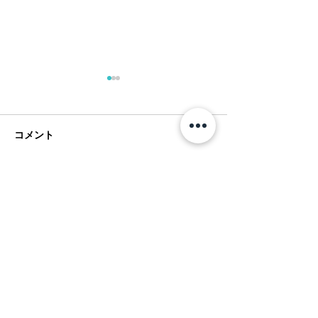
コメント
コメントを追加…
ショートゲームシェフ、
フアラライでGol
パーカーマクラクリン が
Forever！
フアラライで再び！
Hualalai Style トップページへ