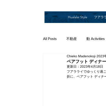
Hualalai Style
フアラ
All Posts
不動産
動 Activities
Chieko Madenokoji
2023
2019
2018
2014
2
ベアフット ディナー
更新日：
2023年4月18日
フアラライでゆっくり過
折に、ベアフット ディナ