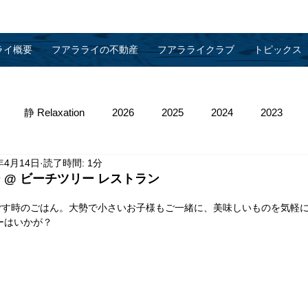
ライ概要
フアラライの不動産
フアラライクラブ
トピックス
静 Relaxation
2026
2025
2024
2023
年4月14日
読了時間: 1分
013
2012
2011
2010
物件管理
 @ ビーチツリー レストラン
ごす時のごはん。大勢で小さいお子様もご一緒に、美味しいものを気軽
ーはいかが？