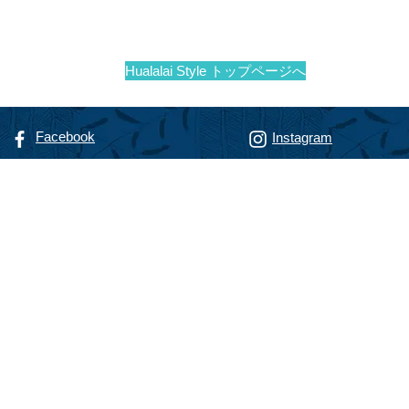
new 
イ
Hualalai Style トップページへ
Facebook
Instagram
リゾート専門不動産会社
alty
フアラライ リアルティ
智恵子
（までのこうじ ちえこ）
nokoji, R(S)
動産販売員
@hualalairesort.com
-8806
（ハワイ携帯）
-8500
（ハワイオフィス代表）
haChieko
waii U.S.A.