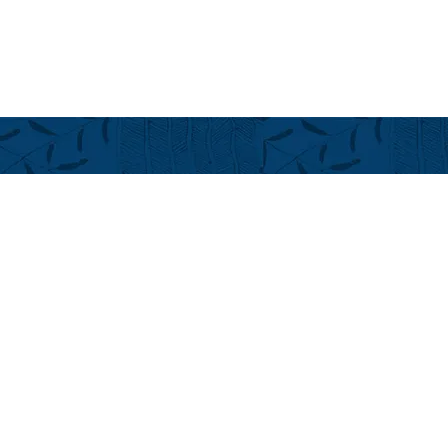
ーズ＠フアラライ
フアラライ
Hualalai Re
萬里小路 
Chieko Made
ハワイ州公認不
cmadenokoji
+1(808) 896
+1(808) 325
LINE ID: Alo
Kailua-Kona, Ha