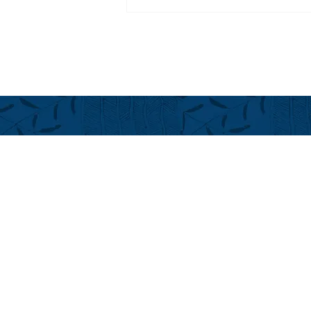
シェフ イン レジデンス シリ
ーズ＠フアラライ
フアラライ
Hualalai Re
萬里小路 
Chieko Made
ハワイ州公認不
cmadenokoji
+1(808) 896
+1(808) 325
LINE ID: Alo
Kailua-Kona, Ha