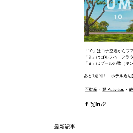
「10」はコナ空港からフ
「９」はゴルフハーフラ
「８」はプールの数（キ
あと1週間！　ホテル近
不動産
動 Activities
静
最新記事