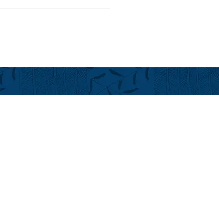
リア料理のゆうべ＠フア
イ