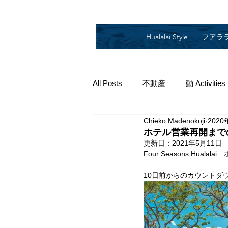
Hualalai Style
フアラ
All Posts
不動産
動 Activities
Chieko Madenokoji
2020
2019
2018
2014
2
ホテル営業再開まで
更新日：
2021年5月11日
Four Seasons Hua
10日前からのカウントダ