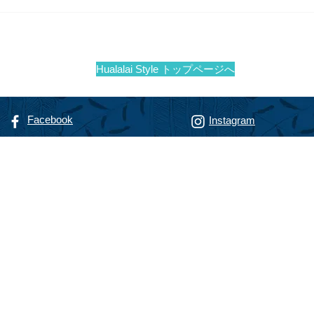
夏のアートショー＠フアララ
イタ
イ
ララ
Hualalai Style トップページへ
Facebook
Instagram
リゾート専門不動産会社
alty
フアラライ リアルティ
智恵子
（までのこうじ ちえこ）
nokoji, R(S)
動産販売員
@hualalairesort.com
-8806
（ハワイ携帯）
-8500
（ハワイオフィス代表）
haChieko
waii U.S.A.