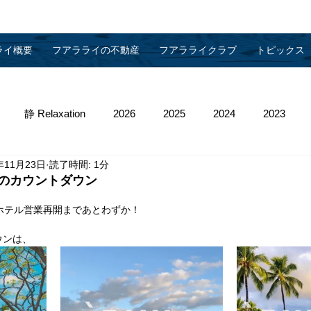
ライ概要
フアラライの不動産
フアラライクラブ
トピックス
静 Relaxation
2026
2025
2024
2023
年11月23日
読了時間: 1分
013
2012
2011
2010
物件管理
のカウントダウン
lalai　ホテル営業再開まであとわずか！
ウンは、