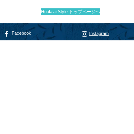
Hualalai Style トップページへ
Facebook
Instagram
リゾート専門不動産会社
alty
フアラライ リアルティ
智恵子
（までのこうじ ちえこ）
nokoji, R(S)
動産販売員
@hualalairesort.com
-8806
（ハワイ携帯）
-8500
（ハワイオフィス代表）
haChieko
waii U.S.A.