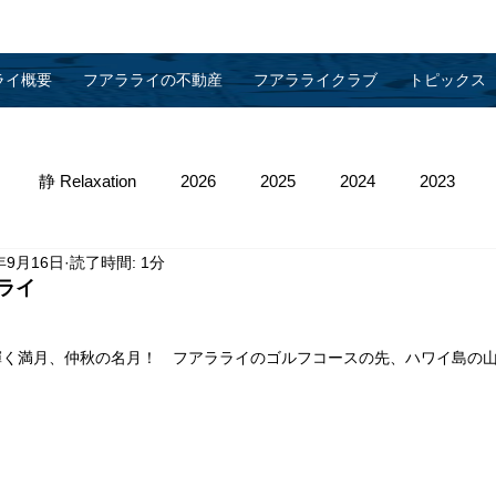
ライ概要
フアラライの不動産
フアラライクラブ
トピックス
静 Relaxation
2026
2025
2024
2023
年9月16日
読了時間: 1分
013
2012
2011
2010
物件管理
ライ
輝く満月、仲秋の名月！　フアラライのゴルフコースの先、ハワイ島の