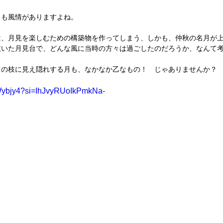
とも風情がありますよね。
は、月見を楽しむための構築物を作ってしまう、しかも、仲秋の名月が
抜いた月見台で、どんな風に当時の方々は過ごしたのだろうか、なんて
ドの枝に見え隠れする月も、なかなか乙なもの！　じゃありませんか？
CWybjy4?si=IhJvyRUoIkPmkNa-