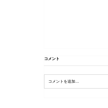
コメント
コメントを追加…
シェフ イン レジデンス シリ
ーズ＠フアラライ