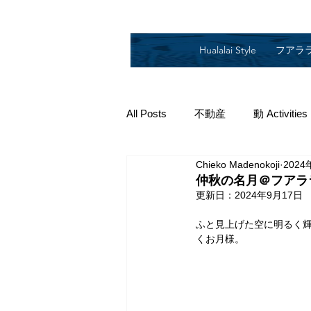
Hualalai Style
フアラ
All Posts
不動産
動 Activities
Chieko Madenokoji
2024
2019
2018
2014
2
仲秋の名月＠フアラ
更新日：
2024年9月17日
ふと見上げた空に明るく
くお月様。