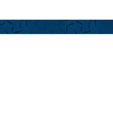
フアラライ
Hualalai Re
萬里小路 
Chieko Made
ハワイ州公認不
cmadenokoji
+1(808) 896
+1(808) 325
LINE ID: Alo
Kailua-Kona, Ha