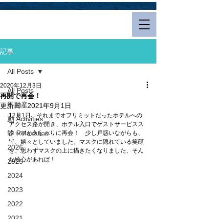
Hualalai Style
記事
All Posts
2020年12月3日
All Posts
再開で再会！
不動産
更新日：
2021年9月1日
12月1日、それまでオフリミットだったホテルへの
動 Activities
アクセス路が開き、ホテル入口でゲストサービスス
静 Relaxation
タッフと久しぶりに再会！　少し戸惑いながらも、
皆、嬉々としていました。マスクに隠れている笑顔
2026
を、思わずマスクの上に描きたくなりました、そん
な絵心があれば！
2025
2024
2023
2022
2021