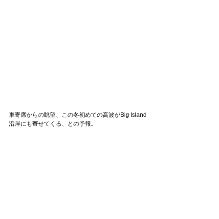
車寄席からの眺望、この冬初めての高波がBig Island
沿岸にも寄せてくる、との予報。