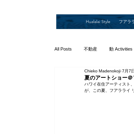
Hualalai Style
フアラ
All Posts
不動産
動 Activities
Chieko Madenokoji
7月7
2019
2018
2014
2
夏のアートショー＠
ハワイ在住アーティスト、
が、この夏、フアラライ 