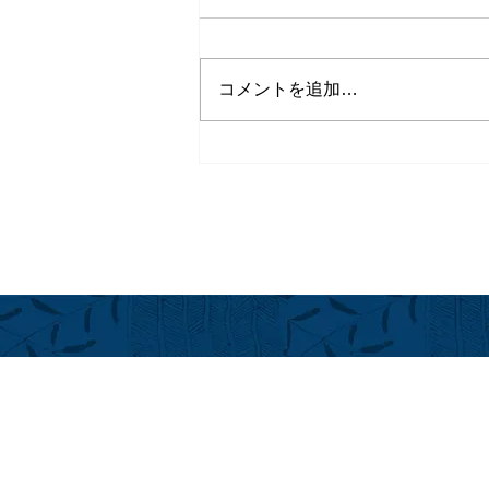
コメントを追加…
シェフ イン レジデンス シリ
ーズ＠フアラライ
フアラライ
Hualalai Re
萬里小路 
Chieko Made
ハワイ州公認不