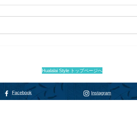
イタリア料理のゆうべ＠フア
ショ
ラライ
カー
イで
Hualalai Style トップページへ
Facebook
Instagram
リゾート専門不動産会社
alty
フアラライ リアルティ
智恵子
（までのこうじ ちえこ）
nokoji, R(S)
動産販売員