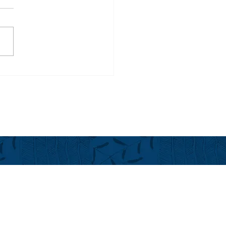
ートゲームシェフ、パー
マクラクリン がフアララ
再び！