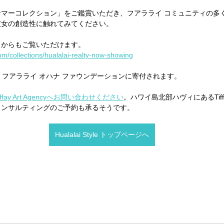
マーコレクション」をご鑑賞いただき、フアラライ コミュニティの多
彼女の創造性に触れてみてください。
らからもご覧いただけます。
com/collections/hualalai-realty-now-showing
、フアラライ オハナ ファウンデーションに寄付されます。
iffay Art Agencyへお問い合わせください
。ハワイ島北部ハヴィにあるTif
コンサルティングのご予約も承るそうです。
Hualalai Style トップページへ