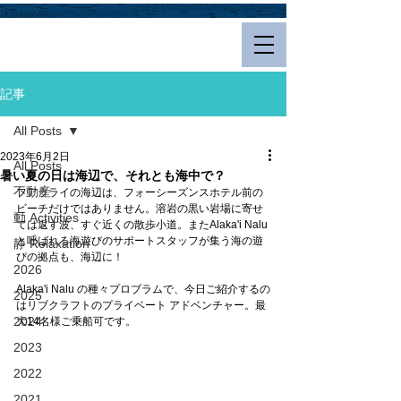
Hualalai Style
記事
All Posts
2023年6月2日
All Posts
暑い夏の日は海辺で、それとも海中で？
不動産
フアラライの海辺は、フォーシーズンスホテル前の
ビーチだけではありません。溶岩の黒い岩場に寄せ
動 Activities
ては返す波、すぐ近くの散歩小道。またAlaka'i Nalu
と呼ばれる海遊びのサポートスタッフが集う海の遊
静 Relaxation
びの拠点も、海辺に！
2026
Alaka'i Nalu の種々プロブラムで、今日ご紹介するの
2025
はリブクラフトのプライベート アドベンチャー。最
2024
大14名様ご乗船可です。
2023
2022
2021