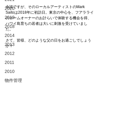
余談ですが、そのローカルアーティストのMark 
2020
Saitoは2018年に初訪日。東京の中心を、フアラライ
2019
のホームオーナーのお計らいで体験する機会を得、
ハワイ島育ちの若者は大いに刺激を受けていまし
2018
た。
2014
さて、皆様、どのような父の日をお過ごしでしょう
2013
か？
2012
2011
2010
物件管理