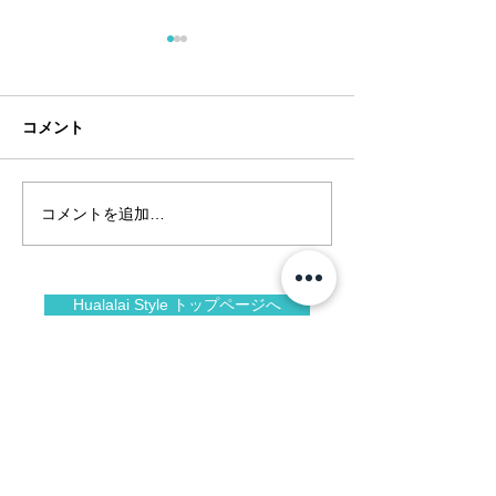
コメント
コメントを追加…
夏のアートショー＠フア
1月前半のフアラ
new year 2026
ラライ
Hualalai Style トップページへ
Facebook
Instagram