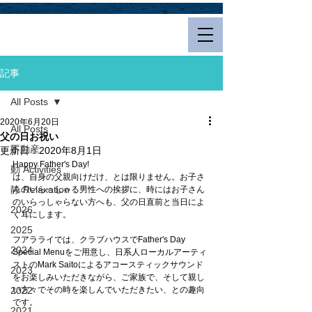
Hualalai Style
記事
All Posts
2020年6月20日
All Posts
父の日お祝い
不動産
更新日：
2020年8月1日
Happy Father's Day!  
動 Activities
は、自身の父親向けだけ、とは限りません。お子さ
静 Relaxation
んのいらっしゃる男性への挨拶に、時にはお子さん
のいらっしゃらない方へも、父の日直前と当日によ
2026
く耳にします。
2025
フアラライでは、クラブハウスでFather's Day 
2024
Special Menuをご用意し、日系人ローカルアーティ
ストのMark Saitoによるアコースティックサウンド
2023
をお楽しみいただきながら、ご家族で、そして親し
2022
い方々でその時を楽しんでいただきたい、との趣向
です。
2021