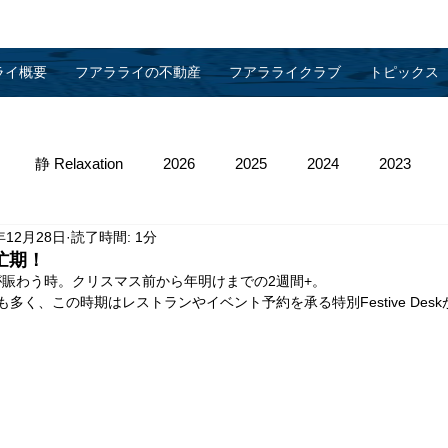
ライ概要
フアラライの不動産
フアラライクラブ
トピックス
静 Relaxation
2026
2025
2024
2023
年12月28日
読了時間: 1分
013
2012
2011
2010
物件管理
繁忙期！
賑わう時。クリスマス前から年明けまでの2週間+。
多く、この時期はレストランやイベント予約を承る特別Festive Des