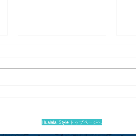
フアラ
ショートゲームシェフ、パー
カーマクラクリン がフアララ
イで再び！
Hualalai Style トップページへ