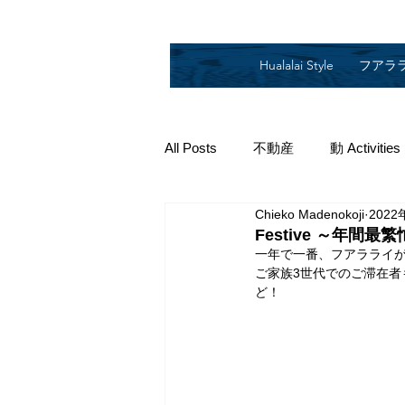
Hualalai Style
フアラ
All Posts
不動産
動 Activities
Chieko Madenokoji
2022
2019
2018
2014
2
Festive ～年間最
一年で一番、フアラライが
ご家族3世代でのご滞在者も
ど！