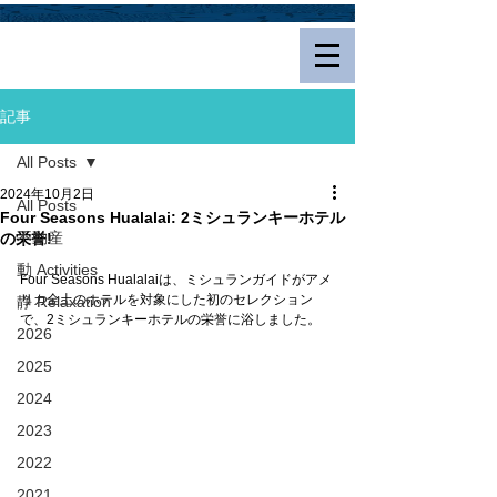
Hualalai Style
記事
All Posts
2024年10月2日
All Posts
Four Seasons Hualalai: 2ミシュランキーホテル
不動産
の栄誉!
動 Activities
Four Seasons Hualalaiは、ミシュランガイドがアメ
リカ全土のホテルを対象にした初のセレクション
静 Relaxation
で、2ミシュランキーホテルの栄誉に浴しました。
2026
2025
2024
2023
2022
2021