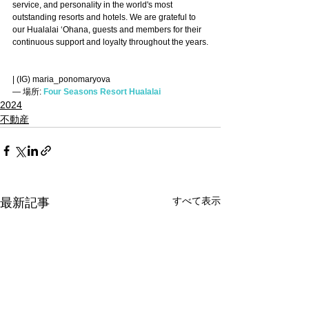
service, and personality in the world's most 
outstanding resorts and hotels. We are grateful to 
our Hualalai ʻOhana, guests and members for their 
continuous support and loyalty throughout the years.
| (IG) maria_ponomaryova
— 
場所: 
Four Seasons Resort Hualalai
2024
不動産
すべて表示
最新記事