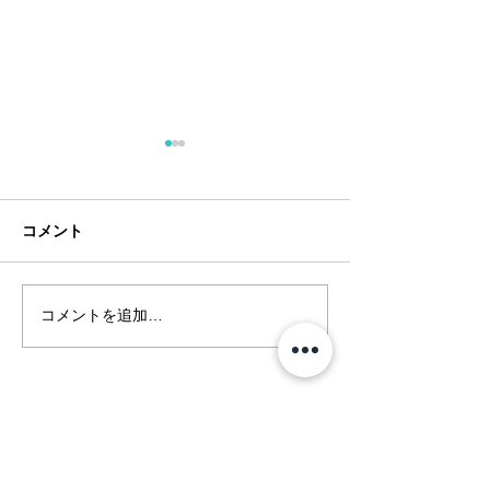
コメント
コメントを追加…
フアラライリゾート開業
ヴィラ（コンド
30周年 Hualalai
ム）の共用施設
Magazine 記念号
ライ：Waiulu S
Hualalai Style トップページへ