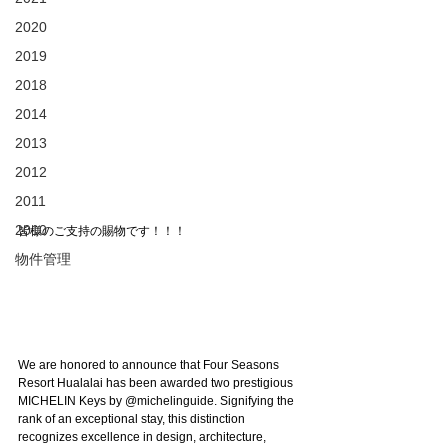
2020
2019
2018
2014
2013
2012
2011
2010
皆様のご支持の賜物です！！！
物件管理
We are honored to announce that Four Seasons 
Resort Hualalai has been awarded two prestigious 
MICHELIN Keys by @michelinguide. Signifying the 
rank of an exceptional stay, this distinction 
recognizes excellence in design, architecture, 