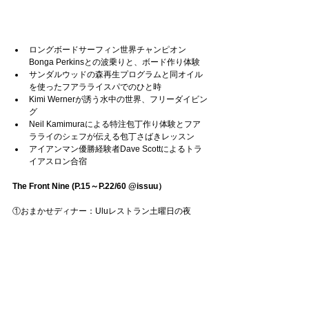
ロングボードサーフィン世界チャンピオン
Bonga Perkinsとの波乗りと、ボード作り体験
サンダルウッドの森再生プログラムと同オイル
を使ったフアラライスパでのひと時
Kimi Wernerが誘う水中の世界、フリーダイビン
グ
Neil Kamimuraによる特注包丁作り体験とフア
ラライのシェフが伝える包丁さばきレッスン
アイアンマン優勝経験者Dave Scottによるトラ
イアスロン合宿
The Front Nine (P.15～P.22/60 @issuu）
①おまかせディナー：Uluレストラン土曜日の夜