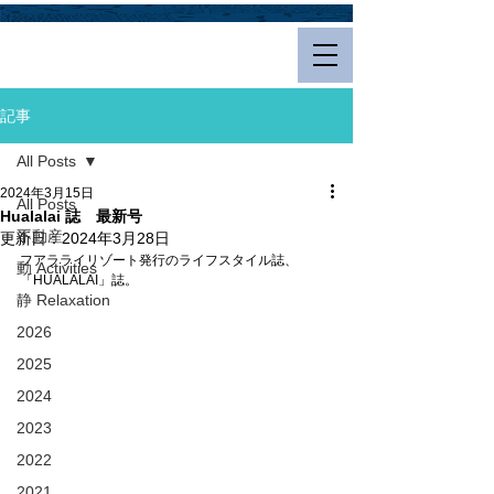
Hualalai Style
記事
All Posts
2024年3月15日
All Posts
Hualalai 誌 最新号
不動産
更新日：
2024年3月28日
フアラライリゾート発行のライフスタイル誌、
動 Activities
「HUALALAI」誌。
静 Relaxation
2026
2025
2024
2023
2022
2021