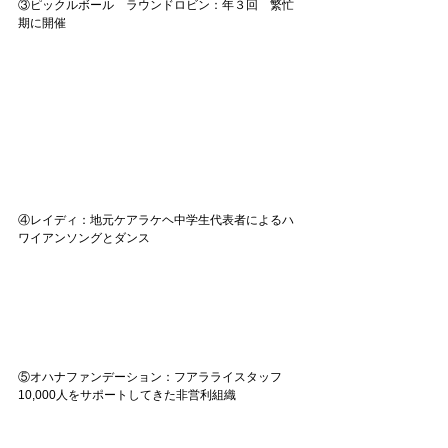
③ピックルボール　ラウンドロビン：年３回　繁忙
期に開催
④レイディ：地元ケアラケヘ中学生代表者によるハ
ワイアンソングとダンス
⑤オハナファンデーション：フアラライスタッフ
10,000人をサポートしてきた非営利組織