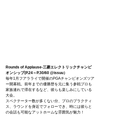
Rounds of Applause-三菱エレクトリックチャンピ
オンシップ(P.24～P.30/60 @issuu）
毎年1月フアラライで開催のPGAチャンピオンズツア
ー開幕戦。前年までの優勝歴を元に集う参戦プロも
家族連れで滞在するなど、彼らも楽しみにしている
大会。
スペクテーター数が多くない分、プロのプラクティ
ス、ラウンドを身近でフォローでき、時には彼らと
の会話も可能なアットホームな雰囲気が魅力！