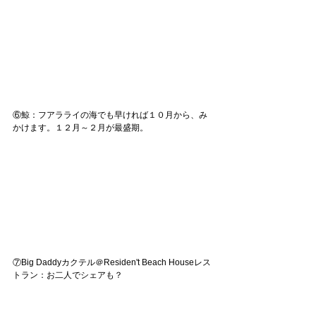
⑥鯨：フアラライの海でも早ければ１０月から、み
かけます。１２月～２月が最盛期。
⑦Big Daddyカクテル＠Residen't Beach Houseレス
トラン：お二人でシェアも？