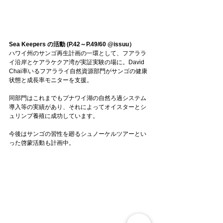
Sea Keepers の活動 (P.42～P.49/60 @issuu）
ハワイ州のサンゴ再生計画の一環として、フアララ
イ沿岸とケアラケクア湾が実証実験の場に。David 
Chai率いるフアラライ自然資源部門がサンゴの健康
状態と成長率モニターを支援。
同部門はこれまでもプナワイ湖の自然ろ過システム
導入等の実績があり、それによってオイスターとシ
ュリンプ養殖に成功しています。
今後はサンゴの習性を廻るシュノーケルツアーとい
った啓蒙活動も計画中。