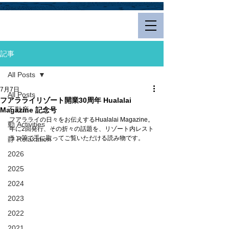
Hualalai Style
記事
All Posts
7月7日
All Posts
フアラライリゾート開業30周年 Hualalai
不動産
Magazine 記念号
フアラライの日々をお伝えするHualalai Magazine。
動 Activities
年に2回発行、その折々の話題を、リゾート内レスト
ラン等で手に取ってご覧いただける読み物です。
静 Relaxation
2026
2025
2024
2023
2022
2021