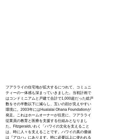
フアラライの住宅地が拡大するにつれて、コミュニ
ティーの一体感も深まっていきました。当初計画で
はコンドミニアムと戸建て合計で1,000超だった総戸
数をその半数以下に減らし、互いの顔が見えやすい
環境に
。
2003年にはHualalai Ohana Foundationが
発足。これはホームオーナーが任意に、フアラライ
従業員の教育と医療を支援する仕組みとなりまし
た。Fitzgeraldいわく「ハワイの文化を支えること
は、時に人々を支えることです。ハワイの真の価値
は『アロハ』にあります。時に必要以上に使われる