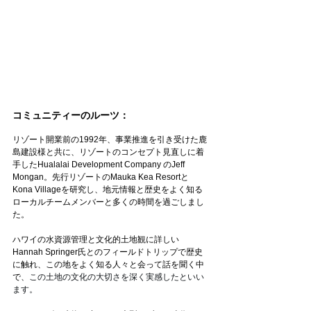
コミュニティーのルーツ：
リゾート開業前の1992年、事業推進を引き受けた鹿
島建設様と共に、リゾートのコンセプト見直しに着
手したHualalai Development Company のJeff 
Mongan。先行リゾートのMauka Kea Resortと
Kona Villageを研究し、地元情報と歴史をよく知る
ローカルチームメンバーと多くの時間を過ごしまし
た。
ハワイの水資源管理と文化的土地観に詳しい
Hannah Springer氏とのフィールドトリップで歴史
に触れ、この地をよく知る人々と会って話を聞く中
で、
この土地の文化の大切さを深く実感したといい
ます。