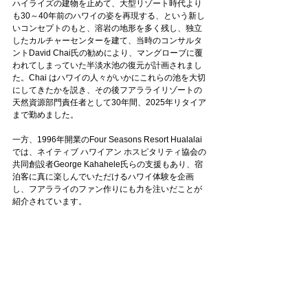
ハイライズの建物を止めて、大型リゾート時代より
も30～40年前のハワイの姿を再現する、という新し
いコンセプトのもと、溶岩の地形を多く残し、独立
したカルチャーセンターを建て、当時のコンサルタ
ントDavid Chai氏の勧めにより、マングローブに覆
われてしまっていた半淡水池の復元が計画されまし
た。Chai はハワイの人々がいかにこれらの池を大切
にしてきたかを説き、その後フアラライリゾートの
天然資源部門責任者として30年間、2025年リタイア
まで勤めました。
一方、1996年開業のFour Seasons Resort Hualalai
では、ネイティブ ハワイアン ホスピタリティ協会の
共同創設者George Kahahele氏らの支援もあり、宿
泊客に真に楽しんでいただけるハワイ体験を企画
し、フアラライのファン作りにも力を注いだことが
紹介されています。