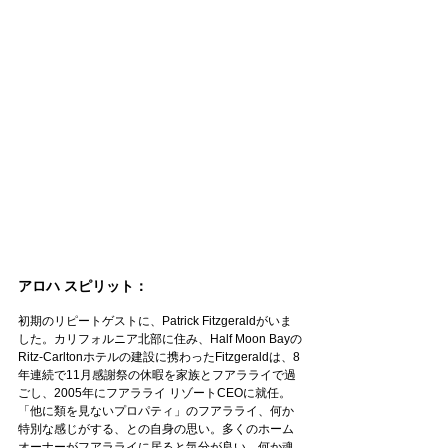
アロハ スピリット：
初期のリピートゲストに、Patrick Fitzgeraldがいま
した。カリフォルニア北部に住み、Half Moon Bayの
Ritz-Carltonホテルの建設に携わったFitzgeraldは、8
年連続で11月感謝祭の休暇を家族とフアラライで過
ごし、2005年にフアラライ リゾートCEOに就任。
「他に類を見ないプロパティ」のフアラライ、何か
特別な感じがする、との自身の思い。多くのホーム
オーナーがフアラライに居ると気分が良い、何か魂