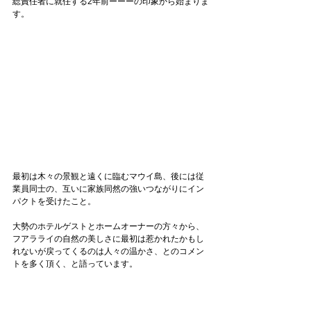
総責任者に就任する2年前ーーーの印象から始まりま
す。
最初は木々の景観と遠くに臨むマウイ島、後には従
業員同士の、互いに家族同然の強いつながりにイン
パクトを受けたこと。
大勢のホテルゲストとホームオーナーの方々から、
フアラライの自然の美しさに最初は惹かれたかもし
れないが戻ってくるのは人々の温かさ、とのコメン
トを多く頂く、と語っています。