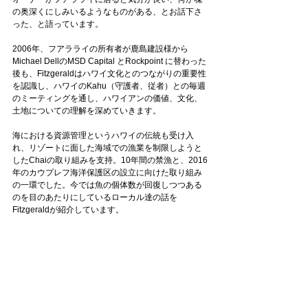
の奥深くにしみいるようなものがある、とお話下さ
った、と語っています。
2006年、フアラライの所有者が鹿島建設様から
Michael DellのMSD Capital とRockpoint に替わった
後も、Fitzgeraldはハワイ文化とのつながりの重要性
を認識し、ハワイのKahu（守護者、従者）との毎週
のミーティングを通し、ハワイアンの価値、文化、
土地についての理解を深めていきます。
海における資源管理というハワイの伝統も受け入
れ、リゾートに面した海域での漁業を制限しようと
したChaiの取り組みを支持。10年間の禁漁と、2016
年のカウプレフ海洋保護区の設立に向けた取り組み
の一環でした。今では魚の個体数が回復しつつある
のを目のあたりにしているローカル達の話を
Fitzgeraldが紹介しています。