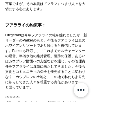
言葉ですが、その本質は『マラマ』つまり人々を大
切にする心にあります」
フアラライの約束事：
Fitzgeraldは今年フアラライの職を離れましたが、新
リーダーのParkerのもと、今後もフアラライは真の
ハワイアンリゾートであり続けると確信していま
す。Parkerも呼応し、「これまでカルチャーンター
の運営、半淡水池の維持管理、遺跡の保護、あるい
はカウプレフ財団への支援などを通じ、その管理責
任をフアラライは真摯に果たしてきました。今後も
文化とコミュニティの保全を優先することに変わり
なく、カウプレフの土地と、この地で私たちより先
に暮らしてきた人々を尊重する責任があります。」
と語っています。
**********
「From The Beginning」の記事は以上ですが、この
話はこれで終わりにしたくありません。
1992年から2006年までフアラライリゾートのオーナ
ーでいらっしゃった鹿島建設様の歴代ご駐在者皆様
のお話も、是非伺いたい、と思っています。