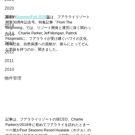
2020
2019
最新の
Summer/Fall 2026
版
は、フアラライリゾート
開業30周年記念号。特集記事「From The 
2018
Beginning」では、リゾート開発と運営に深く関わっ
た3人、Charlie Parker, Jeff Mongan, Patrick 
2014
Fitzgeraldに、フアラライが受け継ぐハワイの文化、
2013
地域社会、自然保護への貢献が、彼らにとってどん
な意味を持つのか、聞きました。
2012
2011
2010
物件管理
記事は、フアラライリゾートの現CEO、Charlie 
Parkerが2018年に初めてフアラライを訪れたときー
ーー彼がFour Seasons Resort Hualalai（ホテル）の