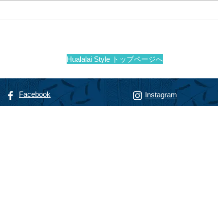
フアラライリゾート開業30周
ヴィ
年 Hualalai Magazine 記念号
共用
Wai
Hualalai Style トップページへ
Facebook
Instagram
リゾート専門不動産会社
alty
フアラライ リアルティ
智恵子
（までのこうじ ちえこ）
nokoji, R(S)
動産販売員
@hualalairesort.com
-8806
（ハワイ携帯）
-8500
（ハワイオフィス代表）
haChieko