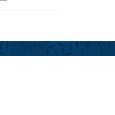
ラ（コンドミニアム）の
施設＠フアラライ：
ulu Street沿い