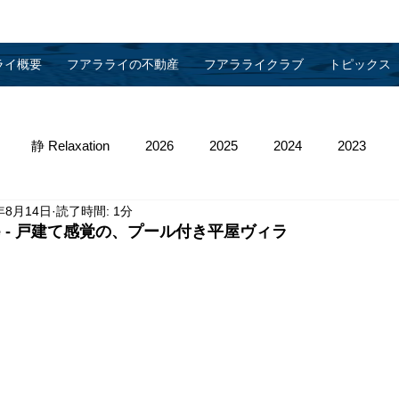
ライ概要
フアラライの不動産
フアラライクラブ
トピックス
静 Relaxation
2026
2025
2024
2023
年8月14日
読了時間: 1分
013
2012
2011
2010
物件管理
hikole - 戸建て感覚の、プール付き平屋ヴィラ