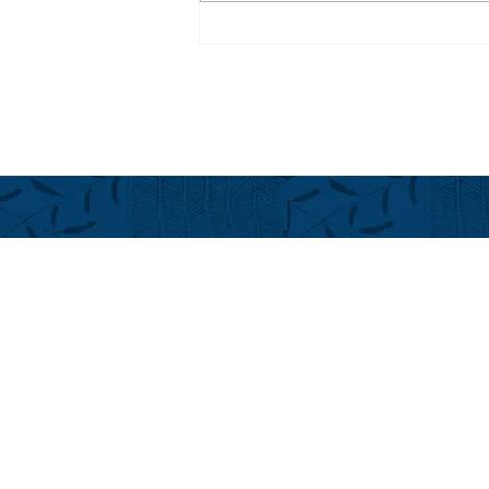
2026年度 ハワイ島Real
Property Tax 固定資産税
フアラライ
Hualalai Re
萬里小路 
Chieko Made
ハワイ州公認不
cmadenokoji
+1(808) 896
+1(808) 325
LINE ID: Alo