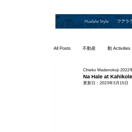
Hualalai Style
フアラ
All Posts
不動産
動 Activities
Chieko Madenokoji
2022
2019
2018
2014
2
Na Hale at Ka
更新日：
2023年3月15日