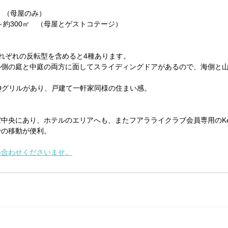
㎡　（母屋のみ）
～約300㎡　（母屋とゲストコテージ）
れぞれの反転型を含めると4種あります。
ル側の庭と中庭の両方に面してスライディングドアがあるので、海側と
Qグリルがあり、戸建て一軒家同様の住まい感。
央にあり、ホテルのエリアへも、またフアラライクラブ会員専用のKeolu C
での移動が便利。
い合わせくださいませ。