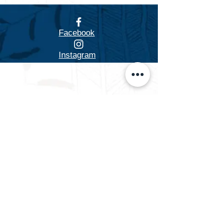
Facebook
Instagram
フアラライリゾート専門不動産会社
Hualalai Realty
フアラライ リアルティ
萬里小路 智恵子
（までのこうじ ちえこ）
Chieko Madenokoji, R(S)
ハワイ州公認不動産販売員
cmadenokoji@hualalairesort.com
+1(808) 896-8806
（ハワイ携帯）
+1(808) 325-8500
（ハワイオフィス代表）
LINE ID: AlohaChieko
Kailua-Kona, Hawaii U.S.A.