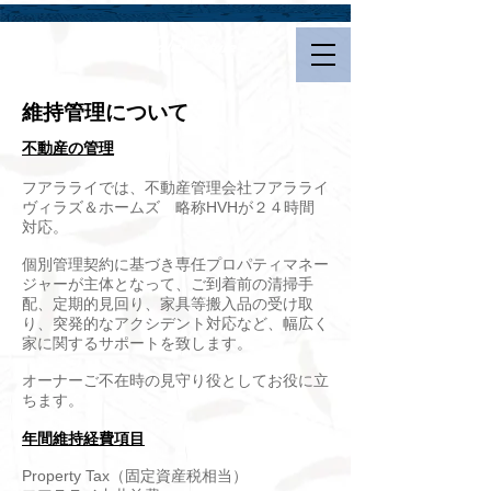
Hualalai Style
​維持管理について
不動産の管理
フアラライでは、不動産管理会社フアラライ
ヴィラズ＆ホームズ 略称HVHが２４時間
対応。
個別管理契約に基づき専任プロパティマネー
ジャーが主体となって、ご到着前の清掃手
配、定期的見回り、家具等搬入品の受け取
り、突発的なアクシデント対応など、幅広く
家に関するサポートを致します。
​オーナーご不在時の見守り役としてお役に立
ちます。
年間維持経費項目
Property Tax（固定資産税相当）