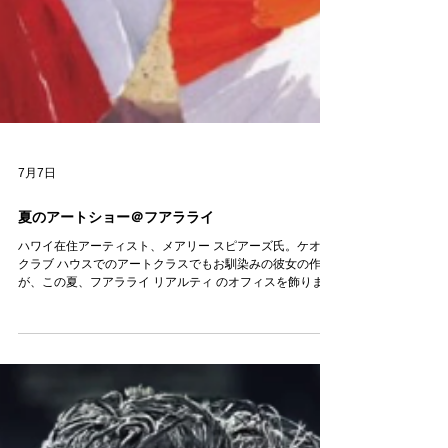
7月7日
夏のアートショー＠フアラライ
ハワイ在住アーティスト、メアリー スピアーズ氏。ケオル
クラブ ハウスでのアートクラスでもお馴染みの彼女の作品
が、この夏、フアラライ リアルティ のオフィスを飾りま
す。 アートショー＠フアラライ。楽しげな手描きペーパー
コラージュやオリジナルの油絵は、この季節ならではの鮮
やかな色彩と活気に溢れています。 ぜひ同アーティストの
「サマーコレクション」をご鑑賞いただき、フアラライ コ
ミュニティの多くの方々にインスピレーションを与えてき
た彼女の創造性に触れてみてください。 展示会出展作品