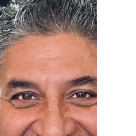
は、こちらからもご覧いただけます。
https://tiffanysartagency.com/collections/hualalai-realty-
now-showing 本展示会の売上の10％は、フアラライ オハ
ナ ファウンデーションに寄付されます。 詳しくはキュレー
ターのTiffay Art Agencyへお問い合わせください。ハワイ島
北部ハヴィにあるTiffanyのアートオアシスご見学や、出張
アートコンサルティングのご予約も承るそうです。