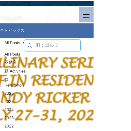
Hualalai Style
全トピックス
All Posts
All Posts
不動産
動 Activities
静
Relaxation
2026
2025
2024
2023
2022