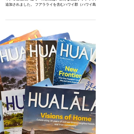
7月7日
2026年度 ハワイ島Real Property Tax 固定資産税
ハワイ郡議会が可決した2026-2027会計年度の不動産税
率。非居住用戸建て一軒家には、新たな税額ブラケットが
追加されました。 フアラライを含むハワイ郡（ハワイ島）
の非居住用戸建て一軒家に適用される税率は; ・評価額＄0
～＄1,999,999相当分： 1.11％ ・評価額＄2,000,000～
＄3,999,999相当分： 1.45％ ・評価額＄4,000,000以上相当
分： 1.7％ （新設の課税ブラケット） 非居住用コンドミニ
アム（フアラライではヴィラと呼びます）に適用される税
率は評価額に関わりなく1.17％ で、前年度から変わりませ
ん。 その他の分類と税額を含むハワイ郡の公式情報は、こ
ちらのReal Property Tax Officeでご覧いただけます。
https://hawaiipropertytax.com/hawaii-county-tax-rates/