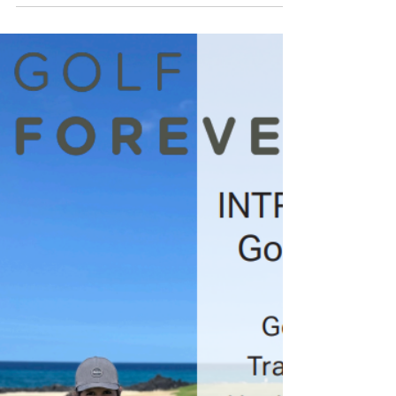
フアラライリゾート開業30周年 Hualalai
Magazine 記念号
フアラライの日々をお伝えするHualalai Magazine。年に2
回発行、その折々の話題を、リゾート内レストラン等で手
に取ってご覧いただける読み物です。 最新のSummer/Fall
2026版は、フアラライリゾート開業30周年記念号。特集記
事「From The Beginning」では、リゾート開発と運営に深
く関わった3人、Charlie Parker, Jeff Mongan, Patrick
Fitzgeraldに、フアラライが受け継ぐハワイの文化、地域社
会、自然保護への貢献が、彼らにとってどんな意味を持つ
のか、聞きました。 記事は、フアラライリゾートの現
CEO、Charlie Parkerが2018年に初めてフアラライを訪れ
たときーーー彼がFour Seasons Resort Hualalai（ホテル）
の総責任者に就任する2年前ーーーの印象から始まります。
最初は木々の景観と遠くに臨むマウイ島、後には従業員同
士の、互いに家族同然の強いつながりにインパクトを受け
たこと。 大勢のホテルゲストとホームオーナーの方々か
ら、フアラライの自然の