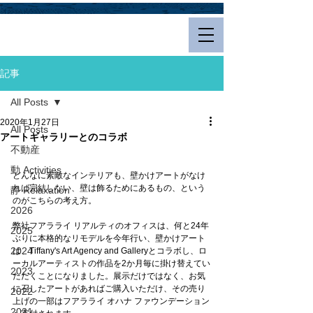
Hualalai Style
記事
All Posts
2020年1月27日
All Posts
アートギャラリーとのコラボ
不動産
動 Activities
どんなに素敵なインテリアも、壁かけアートがなけ
れば完結しない、壁は飾るためにあるもの、という
静 Relaxation
のがこちらの考え方。
2026
弊社フアラライ リアルティのオフィスは、何と24年
2025
ぶりに本格的なリモデルを今年行い、壁かけアート
2024
は、Tiffany's Art Agency and Galleryとコラボし、ロ
ーカルアーティストの作品を2か月毎に掛け替えてい
2023
ただくことになりました。展示だけではなく、お気
に召したアートがあればご購入いただけ、その売り
2022
上げの一部はフアラライ オハナ ファウンデーション
2021