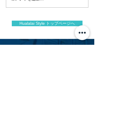
new year 2026
ラライ
Hualalai Style トップページへ
Facebook
Instagram
フアラライリゾート専門不動産会社
Hualalai Realty
フアラライ リアルティ
萬里小路 智恵子
（までのこうじ ちえこ）
Chieko Madenokoji, R(S)
ハワイ州公認不動産販売員
cmadenokoji@hualalairesort.com
+1(808) 896-8806
（ハワイ携帯）
+1(808) 325-8500
（ハワイオフィス代表）