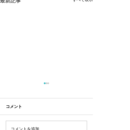
最新記事
コメント
コメントを追加…
夏のアートショー＠フア
1月前半のフアラ