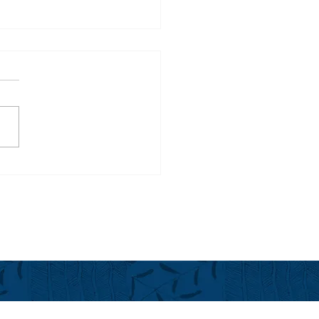
前半のフアラライ in
year 2026