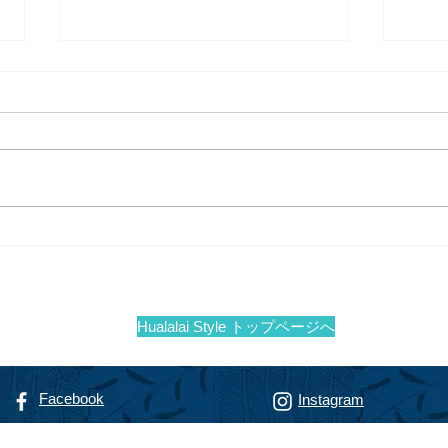
夏のアートショー＠フアララ
1月
new 
イ
Hualalai Style トップページへ
Facebook
Instagram