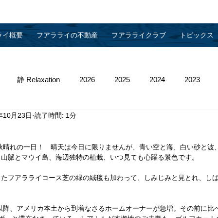
ライ概要
フアラライの不動産
フアラライクラブ
トピックス
静 Relaxation
2026
2025
2024
2023
年10月23日
読了時間: 1分
013
2012
2011
2010
物件管理
、秋晴れの一日！　晴天は今日に限りませんが、青い空と海、白い砂と波
ラ山脈とマウイ島、海辺独特の植栽、いつ見ても心躍る景色です。
ったフアラライコース芝の緑の絨毯も加わって、しみじみと見とれ、し
日以降、アメリカ本土から到着なさるホームオーナーが急増。その前に比