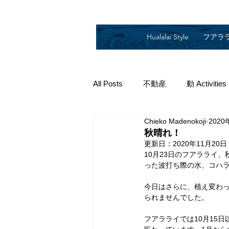
Hualalai Style
フアラ
All Posts
不動産
動 Activities
Chieko Madenokoji
2020
2019
2018
2014
2
秋晴れ！
更新日：
2020年11月20日
10月23日のフアラライ
った波打ち際の水、コハ
今日はさらに、植え変わ
られませんでした。
フアラライでは10月15