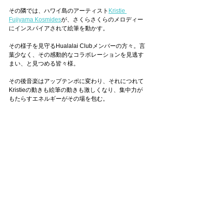
その隣では、ハワイ島のアーティスト
Kristie 
Fujiyama Kosmides
が、さくらさくらのメロディー
にインスパイアされて絵筆を動かす。
その様子を見守るHualalai Clubメンバーの方々。言
葉少なく、その感動的なコラボレーションを見逃す
まい、と見つめる皆々様。
その後音楽はアップテンポに変わり、それにつれて
Kristieの動きも絵筆の動きも激しくなり、集中力が
もたらすエネルギーがその場を包む。