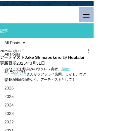
Hualalai Style
記事
All Posts
2025年3月22日
All Posts
アーティストJake Shimabukuro @ Hualalai
不動産
更新日：
2025年3月31日
ハワイでお馴染みのウクレレ奏者、
Jake 
動 Activities
Shimabukuro
さんがフアラライ訪問。しかも、ウク
静 Relaxation
レレ演奏だけでなく、アーティストとして！
2026
2025
2024
2023
2022
2021