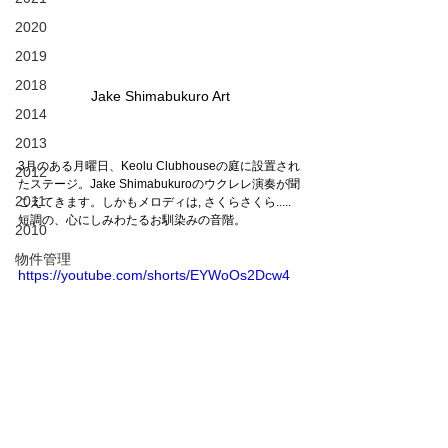
2020
2019
2018
Jake Shimabukuro Art
2014
2013
3月のある月曜日、Keolu Clubhouseの庭に設置され
2012
たステージ。Jake Shimabukuroのウクレレ演奏が聞
2011
こえてきます。しかもメロディは, さくらさくら.....
短調の、心にしみわたるお馴染みの音階。
2010
物件管理
https://youtube.com/shorts/EYWoOs2Dcw4