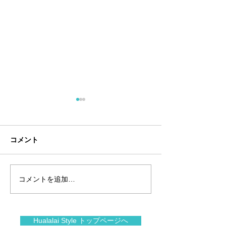
コメント
コメントを追加…
夏のアートショー＠フア
1月前半のフアラ
new year 2026
ラライ
Hualalai Style トップページへ