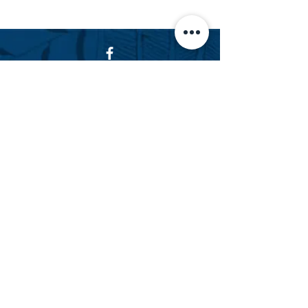
Facebook
Instagram
フアラライリゾート専門不動産会社
Hualalai Realty
フアラライ リアルティ
萬里小路 智恵子
（までのこうじ ちえこ）
Chieko Madenokoji, R(S)
ハワイ州公認不動産販売員
cmadenokoji@hualalairesort.com
+1(808) 896-8806
（ハワイ携帯）
+1(808) 325-8500
（ハワイオフィス代表）
LINE ID: AlohaChieko
Kailua-Kona, Hawaii U.S.A.