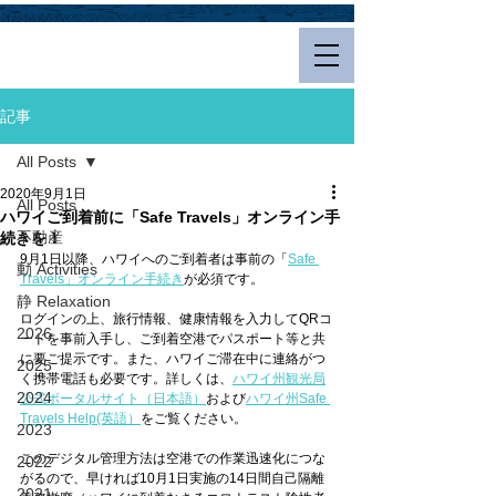
Hualalai Style
記事
All Posts
2020年9月1日
All Posts
ハワイご到着前に「Safe Travels」オンライン手
不動産
続きを！
9月1日以降、ハワイへのご到着者は事前の「
Safe 
動 Activities
Travels」オンライン手続き
が必須です。
静 Relaxation
ログインの上、旅行情報、健康情報を入力してQRコ
2026
ードを事前入手し、ご到着空港でパスポート等と共
に要ご提示です。また、ハワイご滞在中に連絡がつ
2025
く携帯電話も必要です。詳しくは、
ハワイ州観光局
2024
公式ポータルサイト（日本語）
および
ハワイ州Safe 
Travels Help(英語）
をご覧ください。
2023
このデジタル管理方法は空港での作業迅速化につな
2022
がるので、早ければ10月1日実施の14日間自己隔離
2021