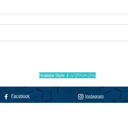
フアラライリゾート開業30周
ヴィ
年 Hualalai Magazine 記念号
共用
Wai
Hualalai Style トップページへ
Facebook
Instagram
リゾート専門不動産会社
alty
フアラライ リアルティ
智恵子
（までのこうじ ちえこ）