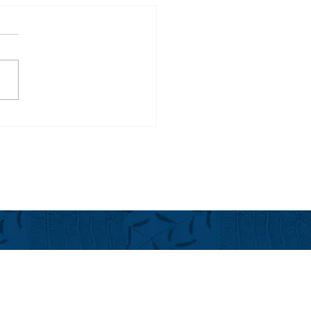
ラ（コンドミニアム）の
施設＠フアラライ：
ulu Street沿い