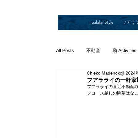
Hualalai Style
フアラ
All Posts
不動産
動 Activities
Chieko Madenokoji
2024
2019
2018
2014
2
フアラライの一軒家
フアラライの直近不動産
フコース越しの眺望はな