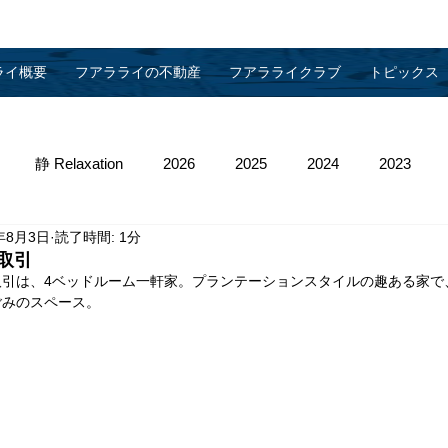
ライ概要
フアラライの不動産
フアラライクラブ
トピックス
静 Relaxation
2026
2025
2024
2023
年8月3日
読了時間: 1分
013
2012
2011
2010
物件管理
取引
取引は、4ベッドルーム一軒家。プランテーションスタイルの趣ある家で
ごみのスペース。