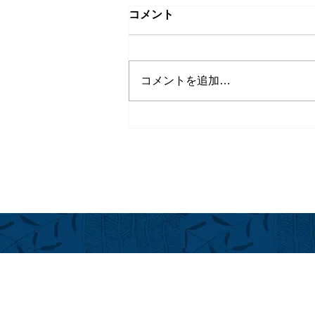
コメント
コメントを追加…
2026年度 ハワイ島Real
Property Tax 固定資産税
フアラライ
Hualalai Re
萬里小路 