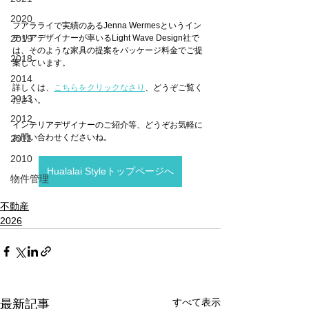
2020
フアラライで実績のあるJenna Wermesというイン
テリアデザイナーが率いるLight Wave Design社で
2019
は、そのような家具の提案をパッケージ料金でご提
2018
案しています。
2014
詳しくは、
こちらをクリックなさり
、どうぞご覧く
2013
ださい。
2012
インテリアデザイナーのご紹介等、どうぞお気軽に
お問い合わせくださいね。
2011
2010
Hualalai Styleトップページへ
物件管理
不動産
2026
すべて表示
最新記事