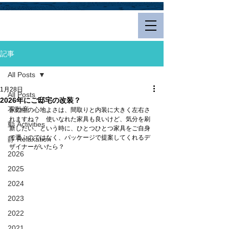
Hualalai Style
記事
All Posts
1月28日
All Posts
2026年にご邸宅の改装？
不動産
家の中の心地よさは、間取りと内装に大きく左右さ
れますね？　使いなれた家具も良いけど、気分を刷
動 Activities
新したい、という時に、ひとつひとつ家具をご自身
で選ぶのではなく、パッケージで提案してくれるデ
静 Relaxation
ザイナーがいたら？
2026
2025
2024
2023
2022
2021