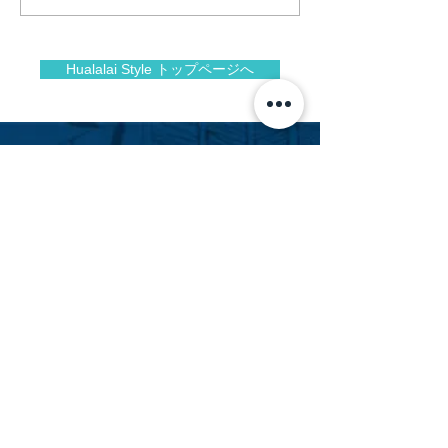
ラライ
フアラライ
Hualalai Style トップページへ
Facebook
Instagram
フアラライリゾート専門不動産会社
Hualalai Realty
フアラライ リアルティ
萬里小路 智恵子
（までのこうじ ちえこ）
Chieko Madenokoji, R(S)
ハワイ州公認不動産販売員
cmadenokoji@hualalairesort.com
+1(808) 896-8806
（ハワイ携帯）
+1(808) 325-8500
（ハワイオフィス代表）