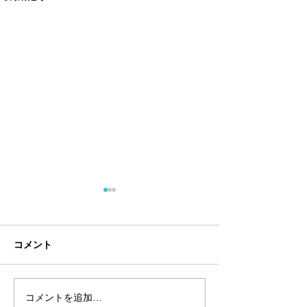
コメント
コメントを追加…
夏のアートショー＠フア
イタリア料理の