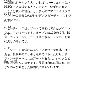
一目惚れしたという人もいれば、パーフェクトなパ
2020
ラダイスと表現する人もいますが、いずれにせよ
「ここは我々の場所」と、多くのフアラライクラブ
2019
メンバーご自慢なのがレジデンツ ビーチハウス レス
トランです。
2018
2014
　ビーチハウスはリゾートで最初にできたダイニン
グエリアのひとつです。オープンは1996年2月。以
2013
来、カジュアルでリラックスできる、メンバーお気
2012
に入りの場所です。
2011
　リゾートの南端にあるワイアカウヒ養魚池そばに
あり、板張りのデッキと流木で作られた灯り、サー
2010
フィンをテーマにしたアートが飾られ、シックなビ
物件管理
ーチスタイルの建物です。周囲は自然に囲まれ、静
かでのんびりとした雰囲気に満ちています。