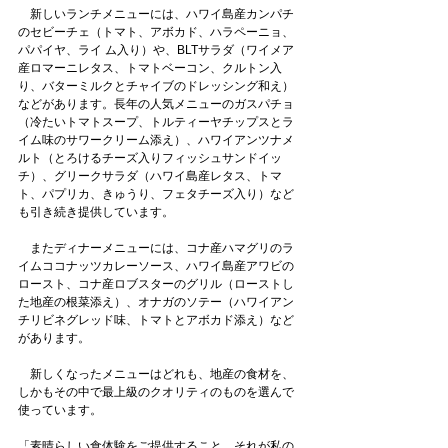
　新しいランチメニューには、ハワイ島産カンパチ
のセビーチェ（トマト、アボカド、ハラペーニョ、
パパイヤ、ライ ム入り）や、BLTサラダ（ワイメア
産ロマーニレタス、トマトベーコン、クルトン入
り、バターミルクとチャイブのドレッシング和え）
などがあります。長年の人気メニューのガスパチョ
（冷たいトマトスープ、トルティーヤチップスとラ
イム味のサワークリーム添え）、ハワイアンツナメ
ルト（とろけるチーズ入りフィッシュサンドイッ
チ）、グリークサラダ（ハワイ島産レタス、トマ
ト、パプリカ、きゅうり、フェタチーズ入り）など
も引き続き提供しています。
　またディナーメニューには、コナ産ハマグリのラ
イムココナッツカレーソース、ハワイ島産アワビの
ロースト、コナ産ロブスターのグリル（ローストし
た地産の根菜添え）、オナガのソテー（ハワイアン
チリビネグレッド味、トマトとアボカド添え）など
があります。
　新しくなったメニューはどれも、地産の食材を、
しかもその中で最上級のクオリティのものを選んで
使っています。
「素晴らしい食体験をご提供すること。それが私の