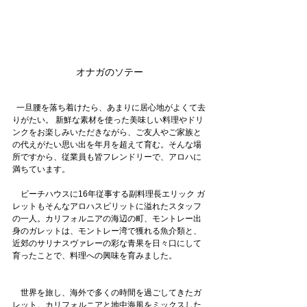
オナガのソテー
  一旦腰を落ち着けたら、あまりに居心地がよくて去
りがたい。 新鮮な素材を使った美味しい料理やドリ
ンクをお楽しみいただきながら、ご友人やご家族と
の代えがたい思い出を年月を超えて育む。そんな場
所ですから、従業員も皆フレンドリーで、アロハに
満ちています。
　ビーチハウスに16年従事する副料理長エリック ガ
レットもそんなアロハスピリットに溢れたスタッフ
の一人。カリフォルニアの海辺の町、モントレー出
身のガレットは、モントレー湾で獲れる魚介類と、
近郊のサリナスヴァレーの彩な青果を日々口にして
育ったことで、料理への興味を育みました。
　世界を旅し、海外で多くの時間を過ごしてきたガ
レット。カリフォルニアと地中海風をミックスした