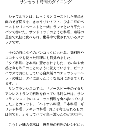
サンセット時間のダイニング
　シャワルマとは、ゆっくりとローストした串焼き
肉のそぎ切りを、きゅうりやトマト、ひよこ豆のペ
ーストやゴマペーストと一緒にラファという平たい
パンで巻いた、サンドイッチのような料理。道端の
屋台で気軽に食べられ、世界中で愛されているスナ
ックです。
　十代の時にタイのバンコックにも住み、麺料理や
ココナッツを使った料理にも目覚めました。
「タイ料理には本当に驚かされました。その味や食
感は今も昨日のことのように覚えています。ビーチ
ハウスでお出ししている自家製ココナッツシャーベ
ットの味は、タイに戻ったような気分にさせてくれ
ます。」
　サンフランシスコでは、「ノースビーチのイタリ
アンレストランで料理を作っている時以外は、サン
フランシスコ中のエスニック料理を食べ歩いていま
した」とガレット。「ベトナム料理、日本料理、ギ
リシャ料理、メキシコ料理...およそ考えられるもの
は何でも。」そしてハワイ島へ渡ったのが2002年。
　こうした味の探求は、彼自身の料理のレシピにも