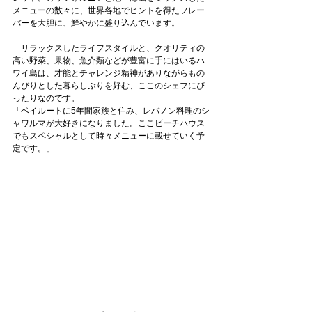
メニューの数々に、世界各地でヒントを得たフレー
バーを大胆に、鮮やかに盛り込んでいます。
　リラックスしたライフスタイルと、クオリティの
高い野菜、果物、魚介類などが豊富に手にはいるハ
ワイ島は、才能とチャレンジ精神がありながらもの
んびりとした暮らしぶりを好む、ここのシェフにぴ
ったりなのです。
「ベイルートに5年間家族と住み、レバノン料理のシ
ャワルマが大好きになりました。ここビーチハウス
でもスペシャルとして時々メニューに載せていく予
定です。」