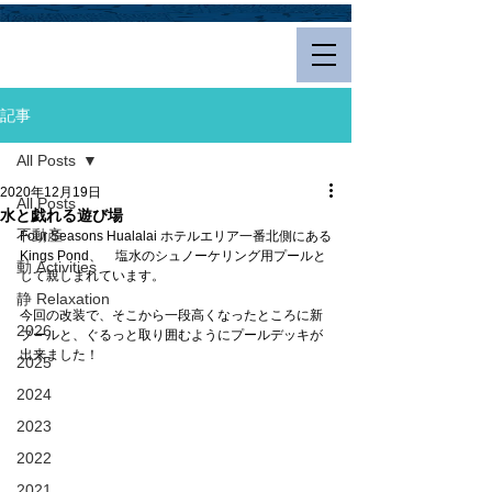
Hualalai Style
記事
All Posts
2020年12月19日
All Posts
水と戯れる遊び場
不動産
Four Seasons Hualalai ホテルエリア一番北側にある
Kings Pond、　塩水のシュノーケリング用プールと
動 Activities
して親しまれています。
静 Relaxation
今回の改装で、そこから一段高くなったところに新
2026
プールと、ぐるっと取り囲むようにプールデッキが
出来ました！
2025
2024
2023
2022
2021