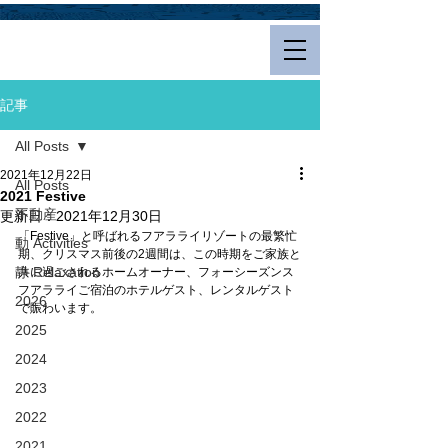
Hualalai Style
記事
All Posts
2021年12月22日
All Posts
2021 Festive
不動産
更新日：
2021年12月30日
「Festive」と呼ばれるフアラライリゾートの最繁忙
動 Activities
期、クリスマス前後の2週間は、この時期をご家族と
静 Relaxation
共に過ごされるホームオーナー、フォーシーズンス
フアラライご宿泊のホテルゲスト、レンタルゲスト
2026
で賑わいます。
2025
2024
2023
2022
2021