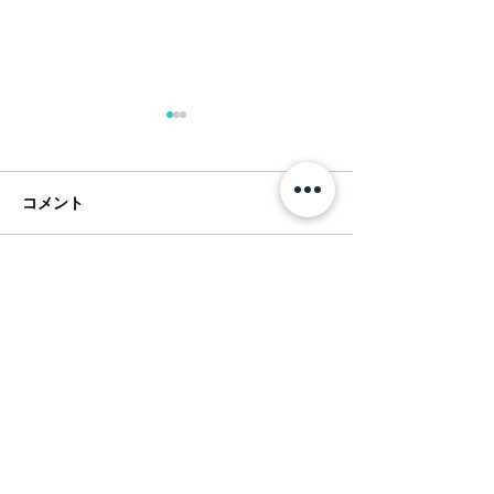
コメント
コメントを追加…
ショートゲームシェフ、
フアラライでGol
パーカーマクラクリン が
Forever！
フアラライで再び！
Hualalai Style トップページへ