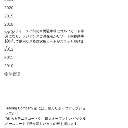
2020
2019
2018
フアラライ・スパ前の車両駐車場はゴルフカート専
2014
用になり、レジデンスご滞在者がリゾート内移動手
2013
段として使用なさる自家用カートがズラッと並びま
す。
2012
2011
2010
物件管理
Trading Company 前には日替わりポップアップショ
ップが！
7面あるテニスコートや、最近オープンしたピックル
ボールコートで汗を流した方々の喉を潤します。